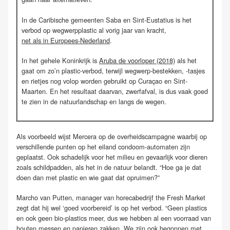
In de Caribische gemeenten Saba en Sint-Eustatius is het
verbod op wegwerpplastic al vorig jaar van kracht,
net als in Europees-Nederland
.
In het gehele Koninkrijk is
Aruba de voorloper (2018)
als het
gaat om zo’n plastic-verbod, terwijl wegwerp-bestekken, -tasjes
en rietjes nog volop worden gebruikt op Curaçao en Sint-
Maarten. En het resultaat daarvan, zwerfafval, is dus vaak goed
te zien in de natuurlandschap en langs de wegen.
Als voorbeeld wijst Mercera op de overheidscampagne waarbij op
verschillende punten op het eiland condoom-automaten zijn
geplaatst. Ook schadelijk voor het milieu en gevaarlijk voor dieren
zoals schildpadden, als het in de natuur belandt. “Hoe ga je dat
doen dan met plastic en wie gaat dat opruimen?”
Marcho van Putten, manager van horecabedrijf the Fresh Market
zegt dat hij wel ‘goed voorbereid’ is op het verbod. “Geen plastics
en ook geen bio-plastics meer, dus we hebben al een voorraad van
houten messen en papieren zakken. We zijn ook begonnen met