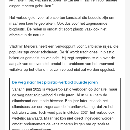
dingen moeten gebruiken.’’
Het verbod geldt voor alle soorten kunststof die bedoeld zijn om
maar één keer te gebruiken. Ook dus voor het zogenaamde
bioplastic. De reden is omdat dit soort plastic vaak ook niet
afbreekt in de natuur.
Vladimir Mercera heeft een verkooppunt voor Caribische ijsjes, die
populair zijn onder scholieren. De ‘li’ wordt traditioneel in plastic
bekertjes gemaakt en verkocht. Hij zegt sceptisch te zijn over de
aanpak van de overheid, omdat het probleem van het zwervend
vuilafval op het eiland met zo’n verbod niet zal worden opgelost.
De weg naar het plastic-verbod duurde jaren
Vanaf 1 juni 2022 is wegwerpplastic verboden op Bonaire, maar
de weg naar zo’n verbod
duurde jaren. Al in 2018 nam de
eilandsraad een motie hiervoor. Een jaar later tekende het
eilandsbestuur een zogenaamde intentieverklaring, dat ze het
ook zien zitten. Toch werd pas in oktober 2021 het verbod ook
wettelijk aanvaard. Maar het kon niet direct ingevoerd worden,
omdat ondernemers de kans moeten krijgen om op zoek te
gaan naar alternatieven.