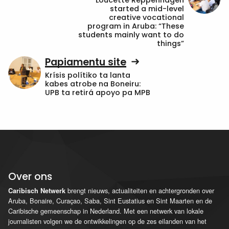
started a mid-level
creative vocational
program in Aruba: “These
students mainly want to do
things”
Papiamentu site
Krísis polítiko ta lanta
kabes atrobe na Boneiru:
UPB ta retirá apoyo pa MPB
Over ons
brengt nieuws, actualiteiten en achtergronden over
Caribisch Netwerk
Aruba, Bonaire, Curaçao, Saba, Sint Eustatius en Sint Maarten en de
Caribische gemeenschap in Nederland. Met een netwerk van lokale
journalisten volgen we de ontwikkelingen op de zes eilanden van het