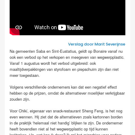
Verslag door Marit Severijnse
Na gemeenten Saba en Sint-Eustatius, geldt op Bonaire vanaf nu
ook een verbod op het verkopen en meegeven van wegwerpplastic.
Vanaf 1 augustus wordt het verbod uitgebreid: ook
maaltijdverpakkingen van styrofoam en piepschuim zijn dan niet
meer toegestaan.
Volgens verschillende ondernemers kan dat een negatief effect
hebben op de prijzen, omdat de alternatiever moeilijker verkrijgbaar
zouden zijn.
Voor Chikí, eigenaar van snack-restaurant Sheng Feng, is het nog
even wennen. Hij ziet dat de alternatieven zoals kartonnen borden
in de praktijk ‘helemaal niet handig’ blijken te zijn. De ondernemer
heeft bovendien niet al het wegwerpplastic op tijd kunnen
kwijtraken. “Ja, wat kan ik doen? Ik zal het misschien voor andere