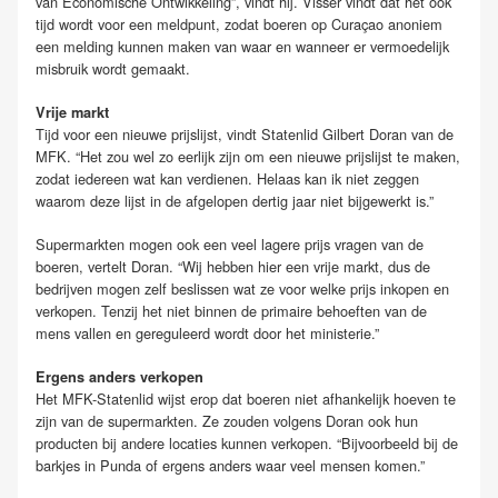
van Economische Ontwikkeling”, vindt hij. Visser vindt dat het ook
tijd wordt voor een meldpunt, zodat boeren op Curaçao anoniem
een melding kunnen maken van waar en wanneer er vermoedelijk
misbruik wordt gemaakt.
Vrije markt
Tijd voor een nieuwe prijslijst, vindt Statenlid Gilbert Doran van de
MFK. “Het zou wel zo eerlijk zijn om een nieuwe prijslijst te maken,
zodat iedereen wat kan verdienen. Helaas kan ik niet zeggen
waarom deze lijst in de afgelopen dertig jaar niet bijgewerkt is.”
Supermarkten mogen ook een veel lagere prijs vragen van de
boeren, vertelt Doran. “Wij hebben hier een vrije markt, dus de
bedrijven mogen zelf beslissen wat ze voor welke prijs inkopen en
verkopen. Tenzij het niet binnen de primaire behoeften van de
mens vallen en gereguleerd wordt door het ministerie.”
Ergens anders verkopen
Het MFK-Statenlid wijst erop dat boeren niet afhankelijk hoeven te
zijn van de supermarkten. Ze zouden volgens Doran ook hun
producten bij andere locaties kunnen verkopen. “Bijvoorbeeld bij de
barkjes in Punda of ergens anders waar veel mensen komen.”