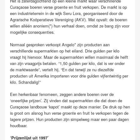
Het is zaterdagochtend op een kleine markt waar verschillende
Curaçaose boeren verse groente en fruit verkopen. De markt is op
een industrieterrein in de wijk Seru Lora, georganiseerd door de
Agrarische Koöperatieve Vereniging (AKV). Wat opvalt: de boeren
willen alléén anoniem(*) hun verhaal doen, omdat ze bang zijn voor
mogelijke consequenties.
Normaal gesproken verkoopt Angelo* zijn producten aan
verschillende supermarkten op het eiland. Drie gulden per kilo
vraagt hij hiervoor. Maar de supermarkten willen maximaal de helft
van zijn vraagprijs betalen. “1,50 gulden per kilo, dat is ver onder
de marktwaarde”, vertelt hij. “En dat terwijl ze nu diezelfde
producten uit Amerika importeren voor drie gulden vijfentwintig per
kilo. Schandalig!”
Een herkenbaar fenomeen, zeggen andere boeren over de
‘oneerlijke prijzen’. Zij vinden dat supermarkten die dat doen de
Curaçaose landbouw ‘kapot’ maakt op deze manier. De druk op hen
is groot om alsnog hun verse groente en fruit te verkopen tegen de
lagere prijzen. Hun producten zijn simpelweg maar een paar dagen
houdbaar.
‘Prijzenlijst uit 1997’