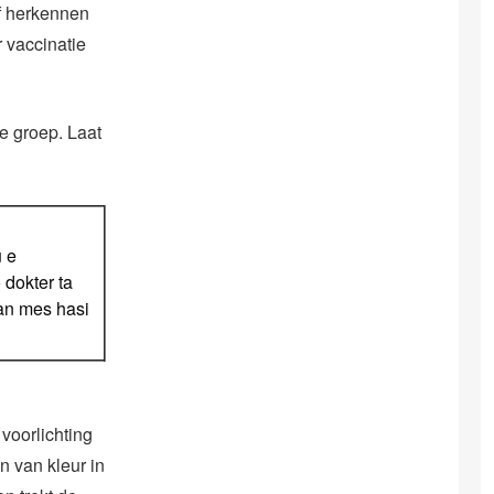
lf herkennen
r vaccinatie
ze groep. Laat
u e
 dokter ta
nan mes hasi
 voorlichting
n van kleur in