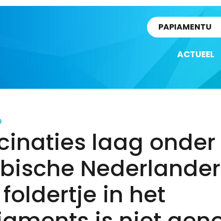
rtikel
PAPIAMENTU
ACTUEEL
D
cinaties laag onder
ibische Nederlander
 foldertje in het
aments is niet gen