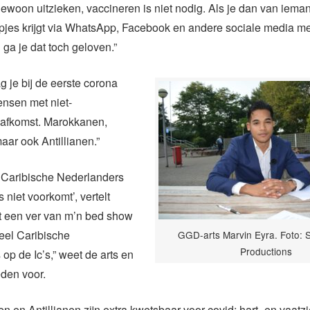
gewoon uitzieken, vaccineren is niet nodig. Als je dan van ieman
mpjes krijgt via WhatsApp, Facebook en andere sociale media me
 ga je dat toch geloven.”
g je bij de eerste corona
ensen met niet-
afkomst. Marokkanen,
ar ook Antillianen.”
Caribische Nederlanders
s niet voorkomt’, vertelt
jkt een ver van m’n bed show
veel Caribische
GGD-arts Marvin Eyra. Foto:
Productions
op de Ic’s,” weet de arts en
eden voor.
n en Antillianen zijn extra kwetsbaar voor covid; hart- en vaatz