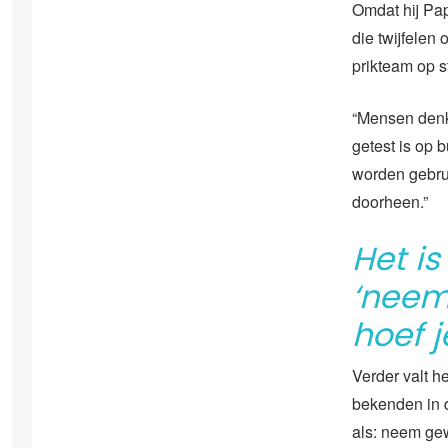
Omdat hij Pap
die twijfelen 
prikteam op s
“Mensen denken
getest is op 
worden gebruik
doorheen.”
Het i
‘neem
hoef j
Verder valt h
bekenden in d
als: neem g