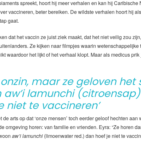
iaments spreekt, hoort hij meer verhalen en kan hij Caribische
over vaccineren, beter bereiken. De wildste verhalen hoort hij als
tap gaat.
 dat het vaccin ze juist ziek maakt, dat het niet veilig zou zijn,
buitenlanders. Ze kijken naar filmpjes waarin wetenschappelijke
t waardoor het lijkt of het verhaal klopt. Maar als medicus prik 
s onzin, maar ze geloven het
 aw’i lamunchi (citroensap
e niet te vaccineren’
et de arts op dat ‘onze mensen’ toch eerder geloof hechten aan 
e omgeving horen: van familie en vrienden. Eyra: “Ze horen da
ewoon
aw’i lamunchi
(limoenwater red.) dan hoef je niet te vaccin