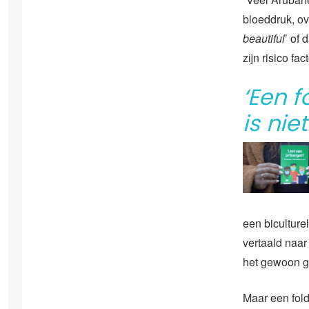
bloeddruk, ov
beautiful
’ of 
zijn risico fa
‘Een f
is nie
een biculturel
vertaald naar
het gewoon g
Maar een fold