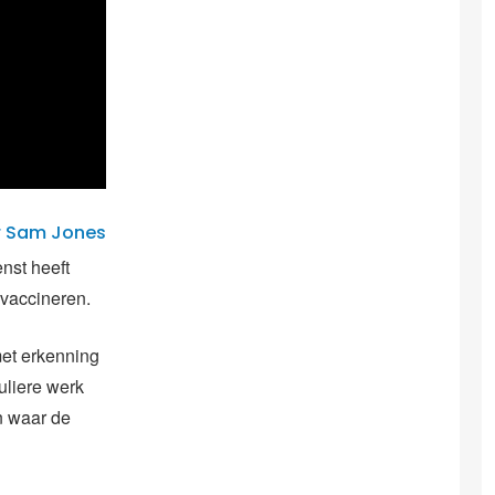
r Sam Jones
nst heeft
 vaccineren.
met erkenning
uliere werk
n waar de