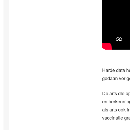
Harde data he
gedaan vorige
De arts die o
en herkenning
als arts ook 
vaccinatie gr