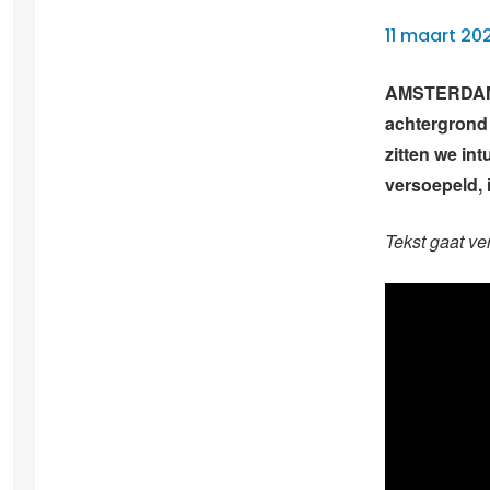
11 maart 20
AMSTERDAM –
achtergrond 
zitten we in
versoepeld, 
Tekst gaat ve