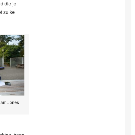
d die je
t zulke
 Sam Jones
iekten, hoge