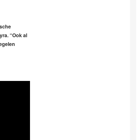
ische
ra. “Ook al
regelen