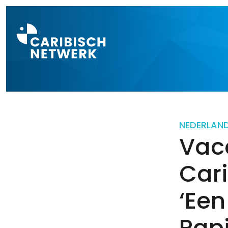
Direct naar a
NEDERLAN
Vac
Car
‘Een
Papi