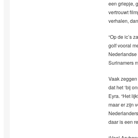
een griepje, 
vertrouwt fil
verhalen, dan
“Op de ic’s za
golf vooral m
Nederlandse 
Surinamers ma
Vaak zeggen 
dat het ‘bij on
Eyra. “Het li
maar er zijn 
Nederlanders 
daar is een r
“Veel Arubane