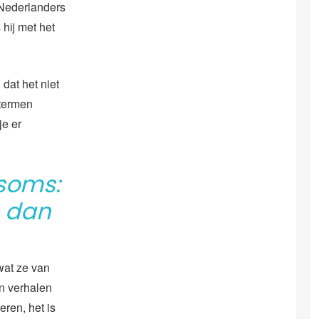
 Nederlanders
 hij met het
 dat het niet
 termen
je er
 soms:
) dan
wat ze van
n verhalen
eren, het is