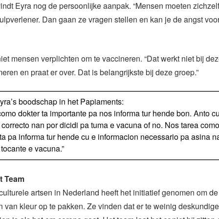
vindt Eyra nog de persoonlijke aanpak. “Mensen moeten zichze
 hulpverlener. Dan gaan ze vragen stellen en kan je de angst voo
niet mensen verplichten om te vaccineren. “Dat werkt niet bij de
eren en praat er over. Dat is belangrijkste bij deze groep.”
yra’s boodschap in het Papiaments:
 como dokter ta importante pa nos informa tur hende bon. Anto c
 correcto nan por dicidi pa tuma e vacuna of no. Nos tarea como
 ta pa informa tur hende cu e informacion necessario pa asina 
 tocante e vacuna.”
t Team
culturele artsen in Nederland heeft het initiatief genomen om de
van kleur op te pakken. Ze vinden dat er te weinig deskundige