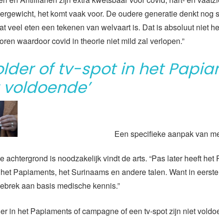
ergewicht, het komt vaak voor. De oudere generatie denkt nog st
dat veel eten een tekenen van welvaart is. Dat is absoluut niet he
ctoren waardoor covid in theorie niet mild zal verlopen.”
older of tv-spot in het Papi
t voldoende’
Een specifieke aanpak van m
e achtergrond is noodzakelijk vindt de arts. “Pas later heeft het
 het Papiaments, het Surinaams en andere talen. Want in eerste 
ebrek aan basis medische kennis.”
er in het Papiaments of campagne of een tv-spot zijn niet voldo