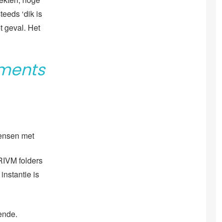
eeds ‘dik is
t geval. Het
aments
ensen met
 RIVM folders
instantie is
ende.