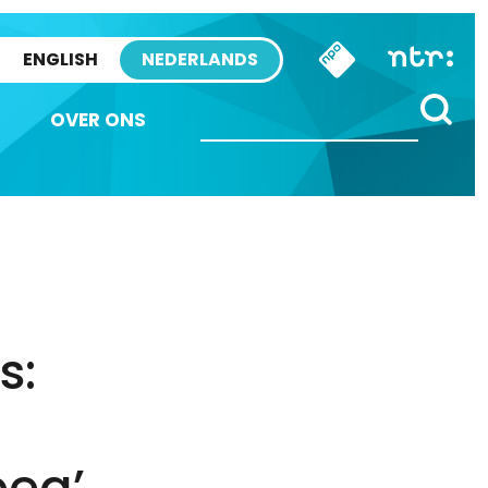
ENGLISH
NEDERLANDS
OVER ONS
s:
oeg’