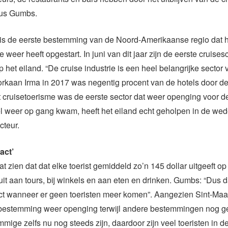
dus Gumbs.
 is de eerste bestemming van de Noord-Amerikaanse regio dat 
e weer heeft opgestart. In juni van dit jaar zijn de eerste cruis
 het eiland. “De cruise industrie is een heel belangrijke sector 
rkaan Irma in 2017 was negentig procent van de hotels door d
 cruisetoerisme was de eerste sector dat weer openging voor de
el weer op gang kwam, heeft het eiland echt geholpen in de we
cteur.
act’
t zien dat dat elke toerist gemiddeld zo’n 145 dollar uitgeeft op 
uit aan tours, bij winkels en aan eten en drinken. Gumbs: “Dus d
t wanneer er geen toeristen meer komen”. Aangezien Sint-Maar
ebestemming weer openging terwijl andere bestemmingen nog g
mige zelfs nu nog steeds zijn, daardoor zijn veel toeristen in d