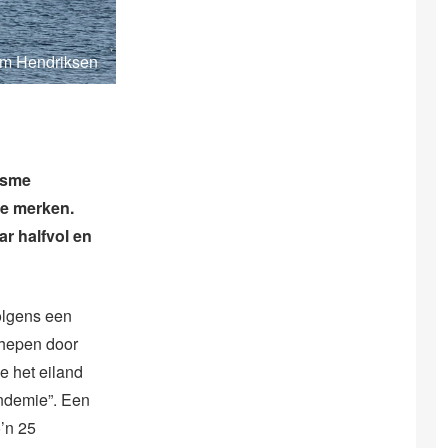
im Hendriksen
isme
te merken.
ar halfvol en
olgens een
schepen door
ie het eiland
andemie”. Een
o’n 25