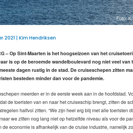
Foto: K
 2021 | Kim Hendriksen
 – Op Sint-Maarten is het hoogseizoen van het cruisetoer
aar is op de beroemde wandelboulevard nog niet veel van 
meeste dagen rustig in de stad. De cruiseschepen zitten ma
risten besteden minder dan voor de pandemie.
seschepen meerden er in de eerste week aan in de hoofdstad. V
 dat de toeristen van en naar het cruiseschip brengt, zitten de 
egelen halfvol zitten. “We zijn heel erg blij met alle toeristen d
aar we zitten nog lang niet op hetzelfde niveau als voor de p
n de economie is afhankelijk van de cruise industrie, namelijk z