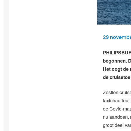
29 november
PHILIPSBURG
begonnen. D
Het oogt de 
de cruisetoe
Zestien crui
taxichauffeur
de Covid-maatr
nu aandoen, m
groot deel va