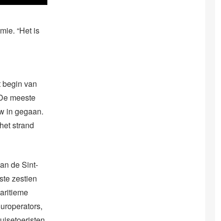
mie. “Het is
et begin van
 De meeste
w in gegaan.
het strand
an de Sint-
ste zestien
aritieme
ouroperators,
ruisetoeristen