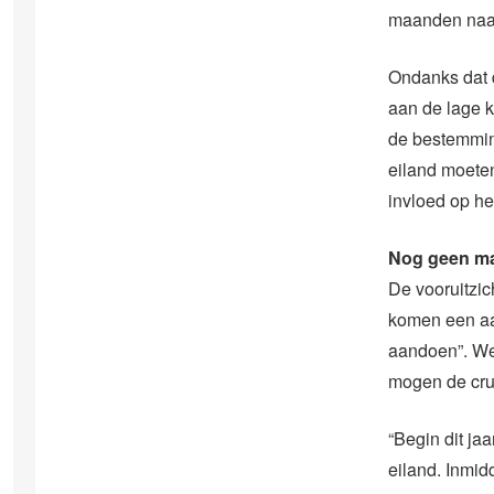
maanden naar
Ondanks dat d
aan de lage k
de bestemming
eiland moete
invloed op he
Nog geen ma
De vooruitzic
komen een aan
aandoen”. We
mogen de cru
“Begin dit ja
eiland. Inmid