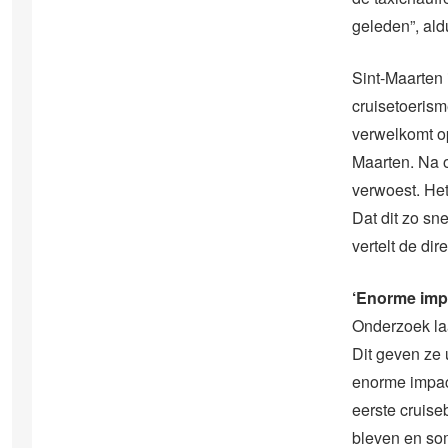
geleden”, al
Sint-Maarten
cruisetoerism
verwelkomt op
Maarten. Na o
verwoest. Het
Dat dit zo sn
vertelt de dire
‘Enorme imp
Onderzoek laa
Dit geven ze 
enorme impac
eerste cruis
bleven en som