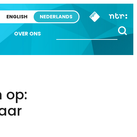
ENGLISH
NEDERLANDS
OVER ONS
 op:
waar