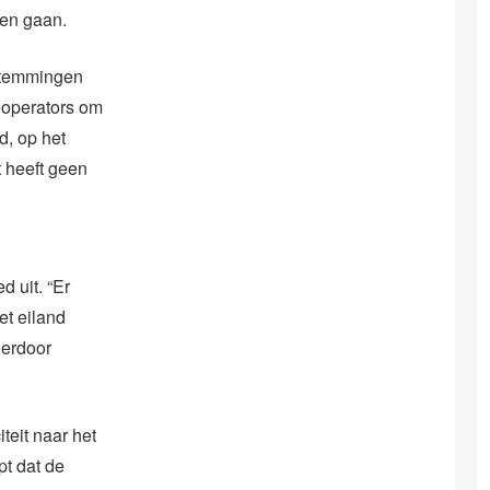
en gaan.
estemmingen
seoperators om
d, op het
 heeft geen
d uit. “Er
et eiland
ierdoor
eit naar het
pt dat de