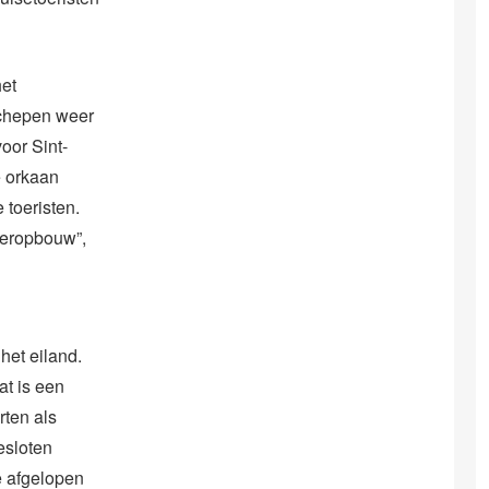
het
eschepen weer
voor Sint-
e orkaan
 toeristen.
deropbouw”,
het eiland.
at is een
ten als
esloten
e afgelopen