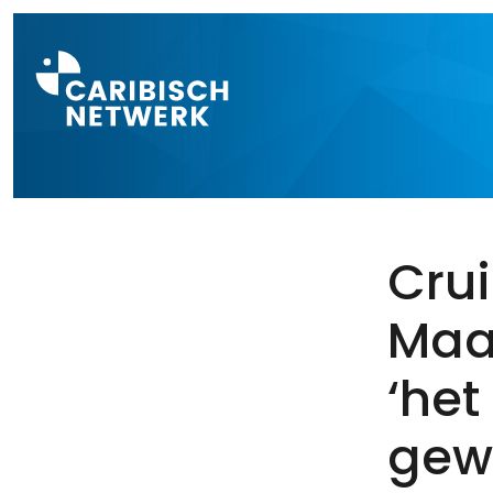
Direct naar a
Crui
Maa
‘het
gew