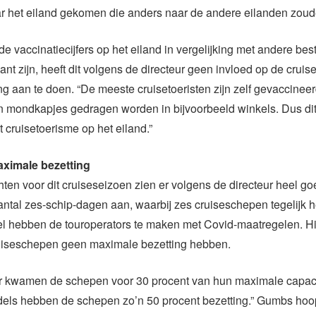
 het eiland gekomen die anders naar de andere eilanden zoud
e vaccinatiecijfers op het eiland in vergelijking met andere b
ant zijn, heeft dit volgens de directeur geen invloed op de crui
 aan te doen. “De meeste cruisetoeristen zijn zelf gevaccineer
n mondkapjes gedragen worden in bijvoorbeeld winkels. Dus dit
t cruisetoerisme op het eiland.”
ximale bezetting
hten voor dit cruiseseizoen zien er volgens de directeur heel goe
tal zes-schip-dagen aan, waarbij zes cruiseschepen tegelijk h
l hebben de touroperators te maken met Covid-maatregelen. H
iseschepen geen maximale bezetting hebben.
ar kwamen de schepen voor 30 procent van hun maximale capacit
dels hebben de schepen zo’n 50 procent bezetting.” Gumbs hoo