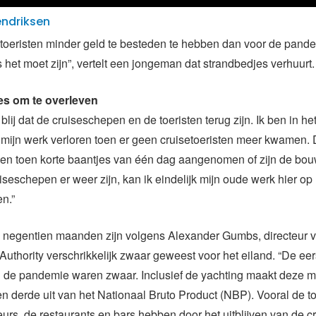
endriksen
 toeristen minder geld te besteden te hebben dan voor de pande
s het moet zijn”, vertelt een jongeman dat strandbedjes verhuurt.
es om te overleven
blij dat de cruiseschepen en de toeristen terug zijn. Ik ben in h
mijn werk verloren toen er geen cruisetoeristen meer kwamen.
en toen korte baantjes van één dag aangenomen of zijn de bou
iseschepen er weer zijn, kan ik eindelijk mijn oude werk hier op 
n.”
 negentien maanden zijn volgens Alexander Gumbs, directeur v
Authority verschrikkelijk zwaar geweest voor het eiland. “De eer
de pandemie waren zwaar. Inclusief de yachting maakt deze m
en derde uit van het Nationaal Bruto Product (NBP). Vooral de t
eurs, de restaurants en bars hebben door het uitblijven van de c