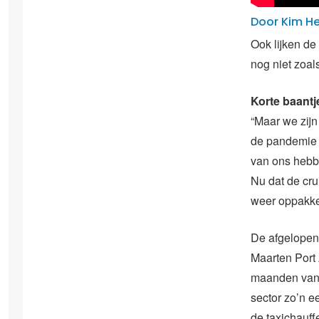
Door Kim H
Ook lijken de
nog niet zoal
Korte baantj
“Maar we zijn 
de pandemie 
van ons hebb
Nu dat de cru
weer oppakke
De afgelopen
Maarten Port 
maanden van 
sector zo’n e
de taxichauff