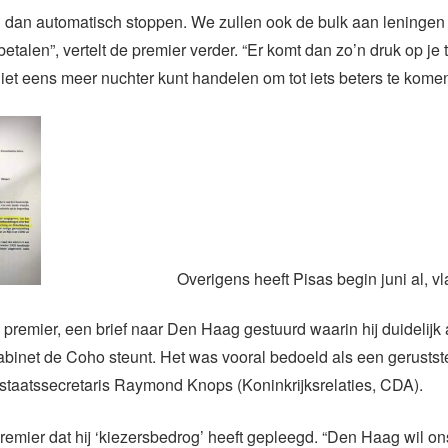
u dan automatisch stoppen. We zullen ook de bulk aan leningen 
etalen”, vertelt de premier verder. “Er komt dan zo’n druk op je 
iet eens meer nuchter kunt handelen om tot iets beters te komen
Overigens heeft Pisas begin juni al, vl
 premier, een brief naar Den Haag gestuurd waarin hij duidelijk
abinet de Coho steunt. Het was vooral bedoeld als een geruststel
staatssecretaris Raymond Knops (Koninkrijksrelaties, CDA).
premier dat hij ‘kiezersbedrog’ heeft gepleegd. “Den Haag wil o