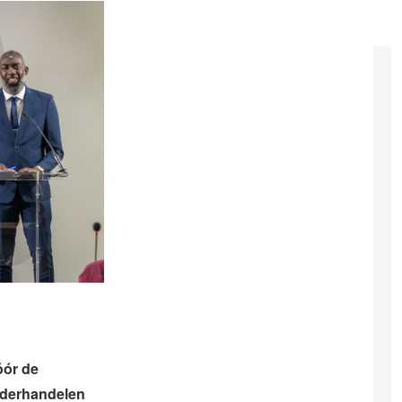
óór de
nderhandelen