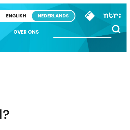
ENGLISH
NEDERLANDS
OVER ONS
d?