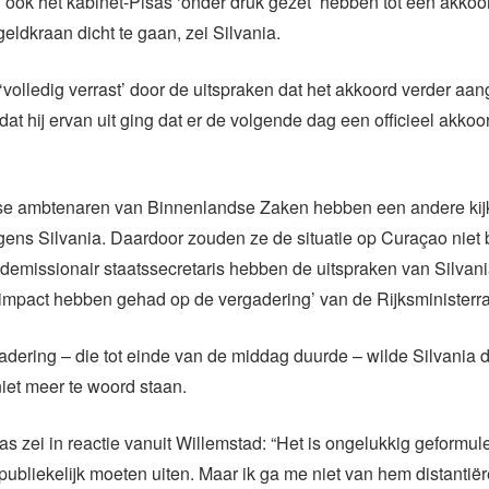
óók het kabinet-Pisas ‘onder druk gezet’ hebben tot een akkoo
geldkraan dicht te gaan, zei Silvania.
volledig verrast’ door de uitspraken dat het akkoord verder aa
at hij ervan uit ging dat er de volgende dag een officieel akkoo
se ambtenaren van Binnenlandse Zaken hebben een andere kij
lgens Silvania. Daardoor zouden ze de situatie op Curaçao niet 
demissionair staatssecretaris hebben de uitspraken van Silvani
 impact hebben gehad op de vergadering’ van de Rijksministerr
adering – die tot einde van de middag duurde – wilde Silvania d
et meer te woord staan.
s zei in reactie vanuit Willemstad: “Het is ongelukkig geformule
 publiekelijk moeten uiten. Maar ik ga me niet van hem distantië