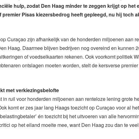
nciële hulp, zodat Den Haag minder te zeggen krijgt op het e
 of premier Pisas kiezersbedrog heeft gepleegd, nu hij toch a
op Curaçao zijn afhankelijk van de honderden miljoenen aan re
 Den Haag. Daarmee blijven bedrijven nog overeind en kunnen 
itkeringen of voedselkaarten rekenen. Ook voorkomt politiek W
mbtenaren ontslagen moeten worden, stelt de kersverse premier
kt met verkiezingsbelofte
 in ruil voor honderden miljoenen aan renteloze lening grote h
Ook komt er zes jaar lang Haags toezicht op Curaçao voor al het
elastingbetaler’ én toezicht bij het uitvoeren van alle hervorm
ritici op het eiland moeite mee, want Den Haag zou dan te vee