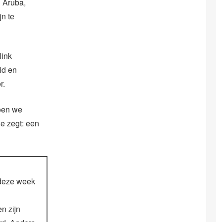
n Aruba,
n te
link
id en
r.
doen we
je zegt: een
 deze week
n zijn