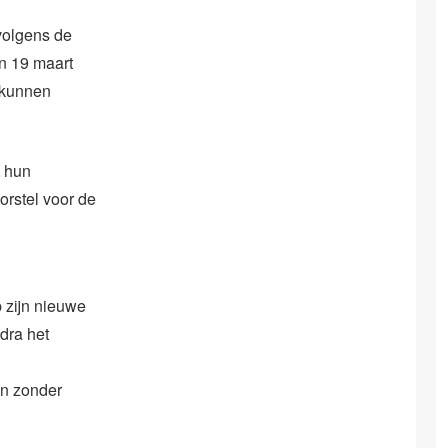
volgens de
n 19 maart
d kunnen
t hun
orstel voor de
 zijn nieuwe
dra het
len zonder