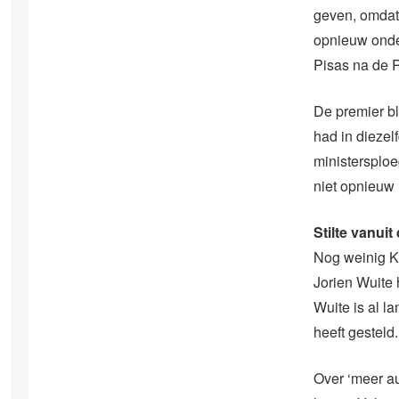
geven, omdat 
opnieuw onder
Pisas na de R
De premier bl
had in diezel
ministersploe
niet opnieuw
Stilte vanui
Nog weinig K
Jorien Wuite 
Wuite is al l
heeft gesteld.
Over ‘meer au