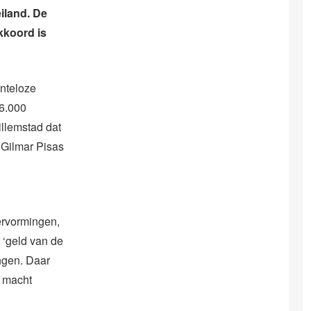
iland. De
kkoord is
nteloze
26.000
illemstad dat
 Gilmar Pisas
ervormingen,
 ‘geld van de
ingen. Daar
l macht