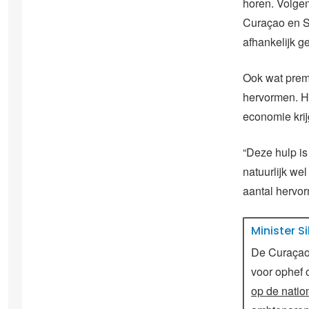
horen. Volgen
Curaçao en Si
afhankelijk g
Ook wat premi
hervormen. H
economie krij
“Deze hulp i
natuurlijk we
aantal hervo
Minister 
De Curaçaos
voor ophef
op de nati