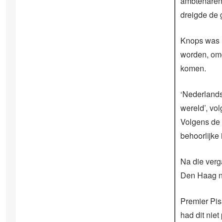
ambtenaren 
dreigde de 
Knops was ‘
worden, omd
komen.
‘Nederland
wereld’, vo
Volgens de 
behoorlijke
Na die verg
Den Haag ni
Premier Pisa
had dit niet