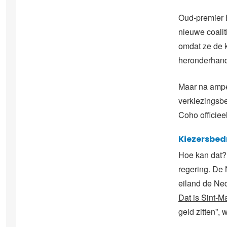
Oud-premier 
nieuwe coali
omdat ze de k
heronderhand
Maar na amper
verkiezingsbe
Coho officiee
Kiezersbed
Hoe kan dat? 
regering. De 
eiland de Ned
Dat is Sint-M
geld zitten”,