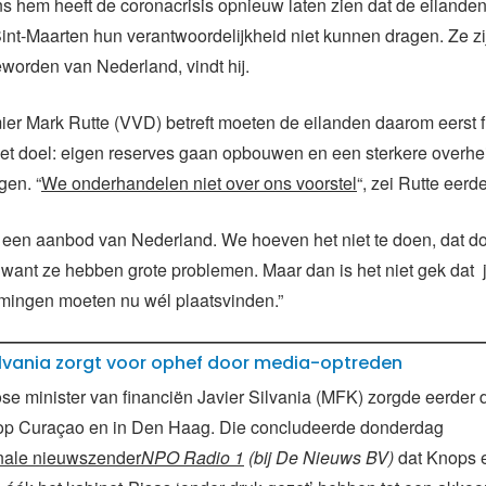
s hem heeft de coronacrisis opnieuw laten zien dat de eilande
nt-Maarten hun verantwoordelijkheid niet kunnen dragen. Ze zij
eworden van Nederland, vindt hij.
er Mark Rutte (VVD) betreft moeten de eilanden daarom eerst f
et doel: eigen reserves gaan opbouwen en een sterkere overhe
gen. “
We onderhandelen niet over ons voorstel
“, zei Rutte eerde
s een aanbod van Nederland. We hoeven het niet te doen, dat 
l want ze hebben grote problemen. Maar dan is het niet gek dat 
rmingen moeten nu wél plaatsvinden.”
Silvania zorgt voor ophef door media-optreden
e minister van financiën Javier Silvania (MFK) zorgde eerder
 op Curaçao en in Den Haag. Die concludeerde donderdag
onale nieuwszender
NPO Radio 1
(bij De Nieuws BV)
dat Knops e