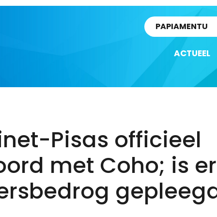
rtikel
PAPIAMENTU
ACTUEEL
net-Pisas officieel
ord met Coho; is er
zersbedrog gepleeg