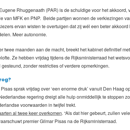
Eugene Rhuggenaath (PAR) is de schuldige voor het akkoord, 
tie van MFK en PNP. Beide partijen wonnen de verkiezingen va
iezers ervan wisten te overtuigen dat zij wél een beter akkoor
elen. Meer autonomie.
 twee maanden aan de macht, breekt het kabinet definitief me
lofte. Ze hebben vrijdag tijdens de Rijksministerraad het wetsvo
l gesteund, zonder restricties of verdere opmerkingen.
rog?
Pisas sprak vrijdag over ‘een enorme druk’ vanuit Den Haag op
Nederlandse regering dreigt alle hulp onmiddellijk te stoppen zo
erlandse voorwaarden in twijfel trekt.
aarten al twee keer overkomen
. “Als dat hier gebeurt, zullen ve
 waarschuwt premier Gilmar Pisas na de Rijksministerraad.