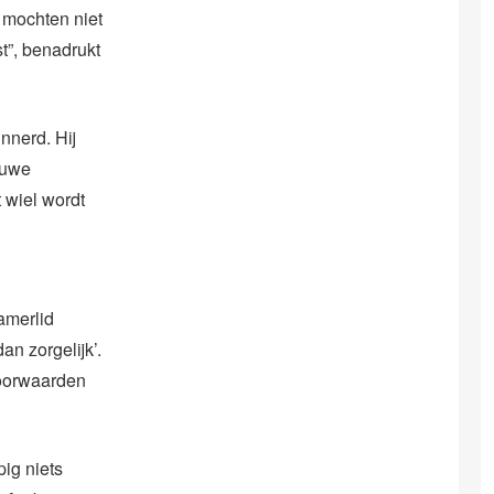
 mochten niet
t”, benadrukt
nnerd. Hij
euwe
t wiel wordt
amerlid
an zorgelijk’.
voorwaarden
ig niets