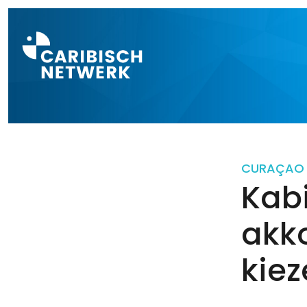
Direct naar a
CURAÇAO
Kabi
akko
kie