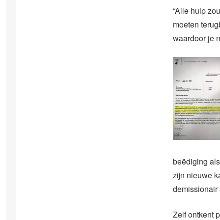
“Alle hulp zo
moeten terugb
waardoor je n
beëdiging als
zijn nieuwe k
demissionair 
Zelf ontkent 