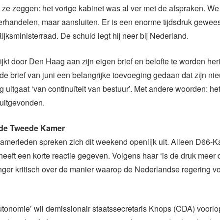
ze zeggen: het vorige kabinet was al ver met de afspraken. We
handelen, maar aansluiten. Er is een enorme tijdsdruk gewees
ijksministerraad. De schuld legt hij neer bij Nederland.
ijkt door Den Haag aan zijn eigen brief en belofte te worden heri
fde brief van juni een belangrijke toevoeging gedaan dat zijn ni
g uitgaat ‘van continuïteit van bestuur’. Met andere woorden: he
 uitgevonden.
t de Tweede Kamer
amerleden spreken zich dit weekend openlijk uit. Alleen D66-K
heeft een korte reactie gegeven. Volgens haar ‘is de druk meer d
anger kritisch over de manier waarop de Nederlandse regering 
tonomie’ wil demissionair staatssecretaris Knops (CDA) voorlop