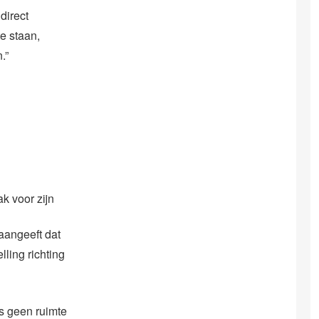
direct
te staan,
.”
ak voor zijn
 aangeeft dat
ling richting
ns geen ruimte