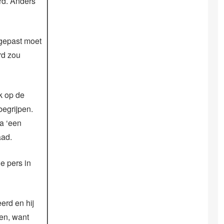
rd. Anders
ngepast moet
rd zou
k op de
begrijpen.
a ‘een
aad.
e pers in
erd en hij
ren, want