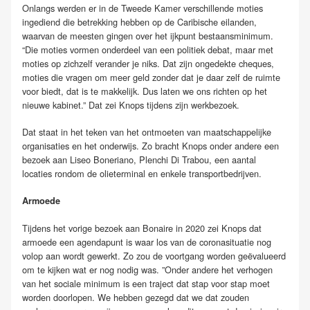
Onlangs werden er in de Tweede Kamer verschillende moties
ingediend die betrekking hebben op de Caribische eilanden,
waarvan de meesten gingen over het ijkpunt bestaansminimum.
“Die moties vormen onderdeel van een politiek debat, maar met
moties op zichzelf verander je niks. Dat zijn ongedekte cheques,
moties die vragen om meer geld zonder dat je daar zelf de ruimte
voor biedt, dat is te makkelijk. Dus laten we ons richten op het
nieuwe kabinet.” Dat zei Knops tijdens zijn werkbezoek.
Dat staat in het teken van het ontmoeten van maatschappelijke
organisaties en het onderwijs. Zo bracht Knops onder andere een
bezoek aan Liseo Boneriano, Plenchi Di Trabou, een aantal
locaties rondom de olieterminal en enkele transportbedrijven.
Armoede
Tijdens het vorige bezoek aan Bonaire in 2020 zei Knops dat
armoede een agendapunt is waar los van de coronasituatie nog
volop aan wordt gewerkt. Zo zou de voortgang worden geëvalueerd
om te kijken wat er nog nodig was. ”Onder andere het verhogen
van het sociale minimum is een traject dat stap voor stap moet
worden doorlopen. We hebben gezegd dat we dat zouden