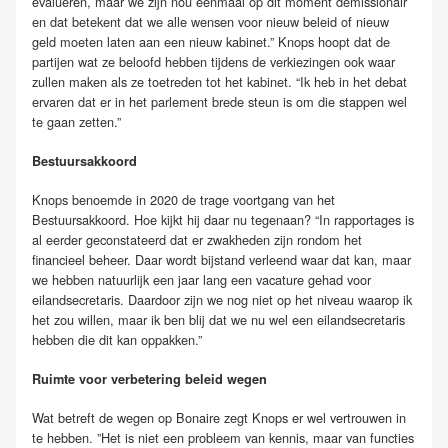
evalueren, maar we zijn nou eenmaal op dit moment demissionair
en dat betekent dat we alle wensen voor nieuw beleid of nieuw
geld moeten laten aan een nieuw kabinet.” Knops hoopt dat de
partijen wat ze beloofd hebben tijdens de verkiezingen ook waar
zullen maken als ze toetreden tot het kabinet. “Ik heb in het debat
ervaren dat er in het parlement brede steun is om die stappen wel
te gaan zetten.”
Bestuursakkoord
Knops benoemde in 2020 de trage voortgang van het
Bestuursakkoord. Hoe kijkt hij daar nu tegenaan? “In rapportages is
al eerder geconstateerd dat er zwakheden zijn rondom het
financieel beheer. Daar wordt bijstand verleend waar dat kan, maar
we hebben natuurlijk een jaar lang een vacature gehad voor
eilandsecretaris. Daardoor zijn we nog niet op het niveau waarop ik
het zou willen, maar ik ben blij dat we nu wel een eilandsecretaris
hebben die dit kan oppakken.”
Ruimte voor verbetering beleid wegen
Wat betreft de wegen op Bonaire zegt Knops er wel vertrouwen in
te hebben. ”Het is niet een probleem van kennis, maar van functies