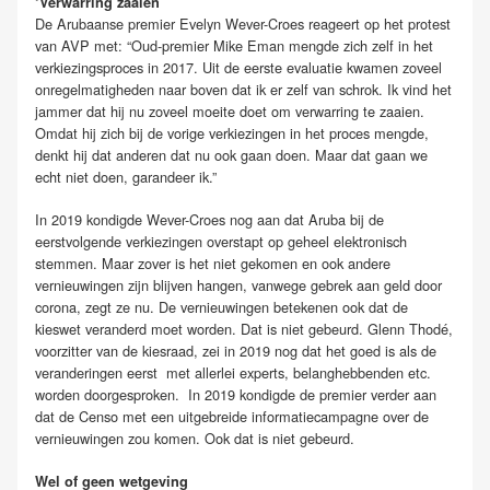
‘Verwarring zaaien’
De Arubaanse premier Evelyn Wever-Croes reageert op het protest
van AVP met: “Oud-premier Mike Eman mengde zich zelf in het
verkiezingsproces in 2017. Uit de eerste evaluatie kwamen zoveel
onregelmatigheden naar boven dat ik er zelf van schrok. Ik vind het
jammer dat hij nu zoveel moeite doet om verwarring te zaaien.
Omdat hij zich bij de vorige verkiezingen in het proces mengde,
denkt hij dat anderen dat nu ook gaan doen. Maar dat gaan we
echt niet doen, garandeer ik.”
In 2019 kondigde Wever-Croes nog aan dat Aruba bij de
eerstvolgende verkiezingen overstapt op geheel elektronisch
stemmen. Maar zover is het niet gekomen en ook andere
vernieuwingen zijn blijven hangen, vanwege gebrek aan geld door
corona, zegt ze nu. De vernieuwingen betekenen ook dat de
kieswet veranderd moet worden. Dat is niet gebeurd. Glenn Thodé,
voorzitter van de kiesraad, zei in 2019 nog dat het goed is als de
veranderingen eerst met allerlei experts, belanghebbenden etc.
worden doorgesproken. In 2019 kondigde de premier verder aan
dat de Censo met een uitgebreide informatiecampagne over de
vernieuwingen zou komen. Ook dat is niet gebeurd.
Wel of geen wetgeving