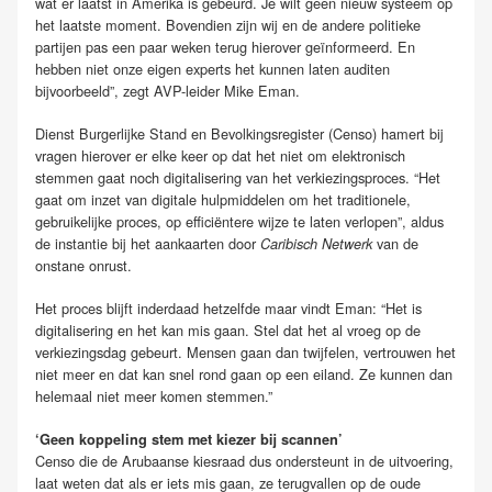
wat er laatst in Amerika is gebeurd. Je wilt geen nieuw systeem op
het laatste moment. Bovendien zijn wij en de andere politieke
partijen pas een paar weken terug hierover geïnformeerd. En
hebben niet onze eigen experts het kunnen laten auditen
bijvoorbeeld”, zegt AVP-leider Mike Eman.
Dienst Burgerlijke Stand en Bevolkingsregister (Censo) hamert bij
vragen hierover er elke keer op dat het niet om elektronisch
stemmen gaat noch digitalisering van het verkiezingsproces. “Het
gaat om inzet van digitale hulpmiddelen om het traditionele,
gebruikelijke proces, op efficiëntere wijze te laten verlopen”, aldus
de instantie bij het aankaarten door
van de
Caribisch Netwerk
onstane onrust.
Het proces blijft inderdaad hetzelfde maar vindt Eman: “Het is
digitalisering en het kan mis gaan. Stel dat het al vroeg op de
verkiezingsdag gebeurt. Mensen gaan dan twijfelen, vertrouwen het
niet meer en dat kan snel rond gaan op een eiland. Ze kunnen dan
helemaal niet meer komen stemmen.”
‘Geen koppeling stem met kiezer bij scannen’
Censo die de Arubaanse kiesraad dus ondersteunt in de uitvoering,
laat weten dat als er iets mis gaan, ze terugvallen op de oude