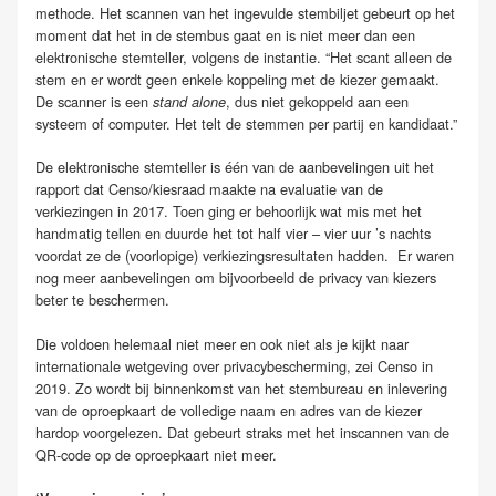
methode. Het scannen van het ingevulde stembiljet gebeurt op het
moment dat het in de stembus gaat en is niet meer dan een
elektronische stemteller, volgens de instantie. “Het scant alleen de
stem en er wordt geen enkele koppeling met de kiezer gemaakt.
De scanner is een
, dus niet gekoppeld aan een
stand alone
systeem of computer. Het telt de stemmen per partij en kandidaat.”
De elektronische stemteller is één van de aanbevelingen uit het
rapport dat Censo/kiesraad maakte na evaluatie van de
verkiezingen in 2017. Toen ging er behoorlijk wat mis met het
handmatig tellen en duurde het tot half vier – vier uur ’s nachts
voordat ze de (voorlopige) verkiezingsresultaten hadden. Er waren
nog meer aanbevelingen om bijvoorbeeld de privacy van kiezers
beter te beschermen.
Die voldoen helemaal niet meer en ook niet als je kijkt naar
internationale wetgeving over privacybescherming, zei Censo in
2019. Zo wordt bij binnenkomst van het stembureau en inlevering
van de oproepkaart de volledige naam en adres van de kiezer
hardop voorgelezen. Dat gebeurt straks met het inscannen van de
QR-code op de oproepkaart niet meer.