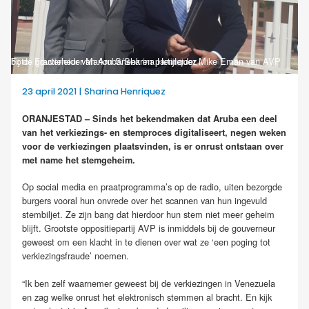
Foto: Fractieleider Marlon Sneek en partijleider Mike Eman van AVP bij de gouverneur van Aruba/Sharina Henriquez
23 april 2021 | Sharina Henriquez
ORANJESTAD – Sinds het bekendmaken dat Aruba een deel
van het verkiezings- en stemproces digitaliseert, negen weken
voor de verkiezingen plaatsvinden, is er onrust ontstaan over
met name het stemgeheim.
Op social media en praatprogramma’s op de radio, uiten bezorgde
burgers vooral hun onvrede over het scannen van hun ingevuld
stembiljet. Ze zijn bang dat hierdoor hun stem niet meer geheim
blijft. Grootste oppositiepartij AVP is inmiddels bij de gouverneur
geweest om een klacht in te dienen over wat ze ‘een poging tot
verkiezingsfraude’ noemen.
“Ik ben zelf waarnemer geweest bij de verkiezingen in Venezuela
en zag welke onrust het elektronisch stemmen al bracht. En kijk