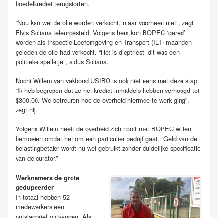
boedelkrediet terugstorten.
“Nou kan wel de olie worden verkocht, maar voorheen niet”, zegt
Elvis Soliana teleurgesteld. Volgens hem kon BOPEC ‘gered’
worden als Inspectie Leefomgeving en Transport (ILT) maanden
geleden de olie had verkocht. “Het is dieptriest, dit was een
politieke spelletje”, aldus Soliana.
Nochi Willem van vakbond USIBO is ook niet eens met deze stap.
“Ik heb begrepen dat ze het krediet inmiddels hebben verhoogd tot
$300.00. We betreuren hoe de overheid hiermee te werk ging”,
zegt hij.
Volgens Willem heeft de overheid zich nooit met BOPEC willen
bemoeien omdat het om een particulier bedrijf gaat. “Geld van de
belastingbetaler wordt nu wel gebruikt zonder duidelijke specificatie
van de curator.”
Werknemers de grote
gedupeerden
In totaal hebben 52
medewerkers een
ontslagbrief ontvangen. Als