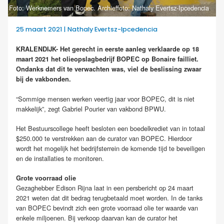
Foto: Werknemers van Bopec. Archieffoto: Nathaly Evertsz-Ipcedencia
25 maart 2021 | Nathaly Evertsz-Ipcedencia
KRALENDIJK- Het gerecht in eerste aanleg verklaarde op 18
maart 2021 het olieopslagbedrijf BOPEC op Bonaire failliet.
Ondanks dat dit te verwachten was, viel de beslissing zwaar
bij de vakbonden.
“Sommige mensen werken veertig jaar voor BOPEC, dit is niet
makkelijk”, zegt Gabriel Pourier van vakbond BPWU.
Het Bestuurscollege heeft besloten een boedelkrediet van in totaal
$250.000 te verstrekken aan de curator van BOPEC. Hierdoor
wordt het mogelijk het bedrijfsterrein de komende tijd te beveiligen
en de installaties te monitoren.
Grote voorraad olie
Gezaghebber Edison Rijna laat in een persbericht op 24 maart
2021 weten dat dit bedrag terugbetaald moet worden. In de tanks
van BOPEC bevindt zich een grote voorraad olie ter waarde van
enkele miljoenen. Bij verkoop daarvan kan de curator het