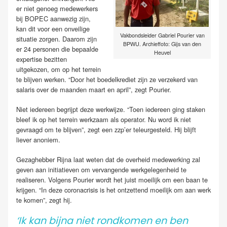
er niet genoeg medewerkers
bij BOPEC aanwezig zijn,
kan dit voor een onveilige
Vakbondsleider Gabriel Pourier van
situatie zorgen. Daarom zijn
BPWU. Archieffoto: Gijs van den
er 24 personen die bepaalde
Heuvel
expertise bezitten
uitgekozen, om op het terrein
te blijven werken. “Door het boedelkrediet zijn ze verzekerd van
salaris over de maanden maart en april”, zegt Pourier.
Niet iedereen begrijpt deze werkwijze. “Toen iedereen ging staken
bleef ik op het terrein werkzaam als operator. Nu word ik niet
gevraagd om te blijven”, zegt een zzp’er teleurgesteld. Hij blijft
liever anoniem.
Gezaghebber Rijna laat weten dat de overheid medewerking zal
geven aan initiatieven om vervangende werkgelegenheid te
realiseren. Volgens Pourier wordt het juist moeilijk om een baan te
krijgen. “In deze coronacrisis is het ontzettend moeilijk om aan werk
te komen”, zegt hij.
‘Ik kan bijna niet rondkomen en ben