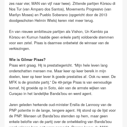
zes naar vier, MAN van vijf naar twee). Zittende partijen Kòrsou di
Nos Tur (van Amparo dos Santos), Movementu Progresivo (van
Marilyn Moses) en Pueblo Soberano (opgericht door de 2013
doodgeschoten Helmin Wiels) keren niet meer terug.
En van nieuwe ambitieuze partijen als Vishon, Un Kambio pa
Kòrsou en Kumun haalde geen enkele partij voldoende stemmen
voor een zetel. Pisas is daarmee onbetwist de winnaar van de
verkiezingen.
Wie is Gilmar Pisas?
Pisas wint graag. Hij is prestatiegericht. “Mijn hele leven lang
onderschatten mensen me. Maar keer op keer bereik in mijn
doelen, keer op keer lever ik goede prestaties af. Ook nu weer. De
MFK is de grootste partij.” De 49-jarige Pisas is van eenvoudige
komaf, hij groeide op in Soto, één van de armste wijken van
Curaçao in het landelijke Banda’bou en werd agent.
Jaren geleden herkende oud-minister Ersilia de Lannooy van de
PNP potentie in de lange, tengere agent. Hij stond op de lijst voor
de PNP. Mensen uit Banda’bou stemden op hem, maar geen
enkele belofte van de partij over de ontwikkeling van Banda’bou