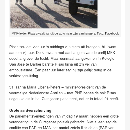
MFK-leider Pisas zwaait vanuit de auto naar zijn aanhangers. Foto: Facebook
Pisas zou om vier uur ‘s middags zijn stem uit brengen, hij kwam
aan om vijf uur. De karavaan met aanhangers van de partij MFK
deed lang over de tocht. Maar eenmaal aangekomen in Kolegio
San Jose te Barber barstte Pisas bijna uit z’n vel van
enthousiasme. Een paar uur later zag hij zijn gelijk terug in de
verkiezingsuitslag.
31 jaar na Maria Liberia-Peters – minister-president van de
voormalige Nederlandse Antillen – met PNP behaalde ook Pisas
negen zetels in het Curaçaose parlement, dat er in totaal 21 heeft.
Grote aardverschuiving
De parlementsverkiezingen van vrijdag 19 maart hebben een grote
verandering in de Curaçaose politiek gebracht. Niet alleen zag de
coalitie van PAR en MAN het aantal zetels flink dalen (PAR van