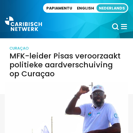
Direct naar artikel
PAPIAMENTU
ENGLISH
NEDERLANDS
CURAÇAO
MFK-leider Pisas veroorzaakt
politieke aardverschuiving
op Curaçao