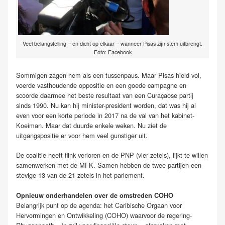
Veel belangstelling – en dicht op elkaar – wanneer Pisas zijn stem uitbrengt.
Foto: Facebook
Sommigen zagen hem als een tussenpaus. Maar Pisas hield vol,
voerde vasthoudende oppositie en een goede campagne en
scoorde daarmee het beste resultaat van een Curaçaose partij
sinds 1990. Nu kan hij minister-president worden, dat was hij al
even voor een korte periode in 2017 na de val van het kabinet-
Koeiman. Maar dat duurde enkele weken. Nu ziet de
uitgangspositie er voor hem veel gunstiger uit.
De coalitie heeft flink verloren en de PNP (vier zetels), lijkt te willen
samenwerken met de MFK. Samen hebben de twee partijen een
stevige 13 van de 21 zetels in het parlement.
Opnieuw onderhandelen over de omstreden COHO
Belangrijk punt op de agenda: het Caribische Orgaan voor
Hervormingen en Ontwikkeling (COHO) waarvoor de regering-