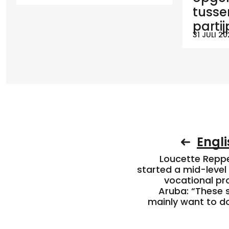
tusse
parti
31 JULI 2
Engli
Loucette Rep
started a mid-level
vocational pr
Aruba: “These 
mainly want to do