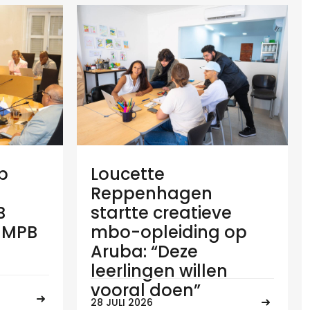
op
Loucette
Reppenhagen
B
startte creatieve
n MPB
mbo-opleiding op
Aruba: “Deze
leerlingen willen
vooral doen”
28 JULI 2026