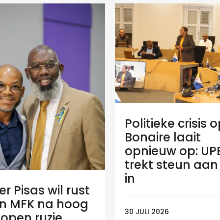
Politieke crisis 
Bonaire laait
opnieuw op: UP
trekt steun aa
in
r Pisas wil rust
n MFK na hoog
30 JULI 2026
open ruzie