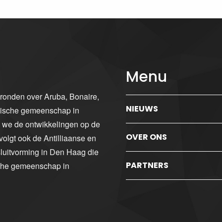
Menu
gronden over Aruba, Bonaire,
NIEUWS
ibische gemeenschap in
n we de ontwikkelingen op de
OVER ONS
volgt ook de Antilliaanse en
luitvorming in Den Haag die
PARTNERS
sche gemeenschap in