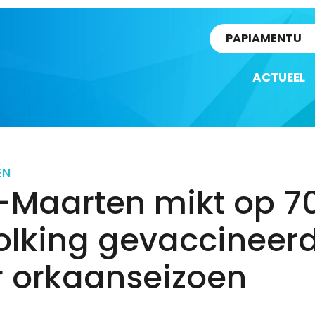
rtikel
PAPIAMENTU
ACTUEEL
EN
t-Maarten mikt op 7
olking gevaccineer
r orkaanseizoen