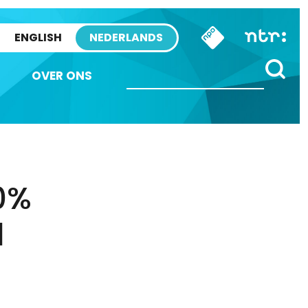
ENGLISH
NEDERLANDS
OVER ONS
0%
d