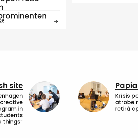
n
jprominenten
026
sh site
Papia
penhagen
Krísis p
 creative
atrobe n
ogram in
retirá 
students
 things”