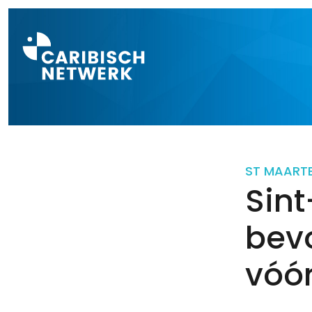
Direct naar a
ST MAART
Sin
bev
vóó