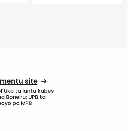
mentu site
olítiko ta lanta kabes
a Boneiru: UPB ta
apoyo pa MPB