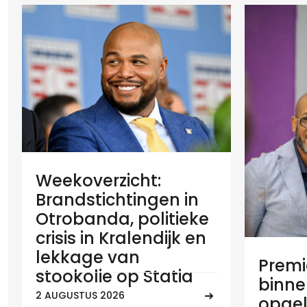
Weekoverzicht:
Brandstichtingen in
Otrobanda, politieke
crisis in Kralendijk en
lekkage van
Premie
stookolie op Statia
binne
2 AUGUSTUS 2026
opgel