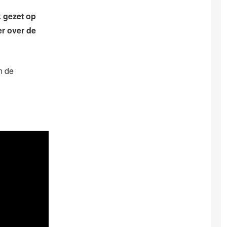
 gezet op
er over de
n de