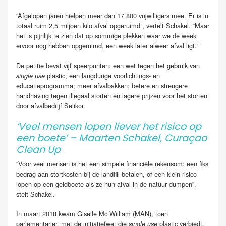
“Afgelopen jaren hielpen meer dan 17.800 vrijwilligers mee. Er is in
totaal ruim 2,5 miljoen kilo afval opgeruimd”, vertelt Schakel. “Maar
het is pijnlijk te zien dat op sommige plekken waar we de week
ervoor nog hebben opgeruimd, een week later alweer afval ligt.”
De petitie bevat vijf speerpunten: een wet tegen het gebruik van
plastic; een langdurige voorlichtings- en
single use
educatieprogramma; meer afvalbakken; betere en strengere
handhaving tegen illegaal storten en lagere prijzen voor het storten
door afvalbedrijf Selikor.
‘Veel mensen lopen liever het risico op
een boete’ – Maarten Schakel, Curaçao
Clean Up
“Voor veel mensen is het een simpele financiële rekensom: een fiks
bedrag aan stortkosten bij de landfill betalen, of een klein risico
lopen op een geldboete als ze hun afval in de natuur dumpen”,
stelt Schakel.
In maart 2018 kwam Giselle Mc William (MAN), toen
parlementariër, met de initiatiefwet die
plastic verbiedt.
single use