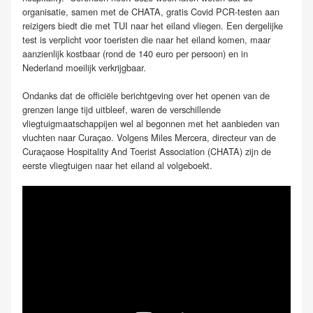
organisatie, samen met de CHATA, gratis Covid PCR-testen aan
reizigers biedt die met TUI naar het eiland vliegen. Een dergelijke
test is verplicht voor toeristen die naar het eiland komen, maar
aanzienlijk kostbaar (rond de 140 euro per persoon) en in
Nederland moeilijk verkrijgbaar.
Ondanks dat de officiële berichtgeving over het openen van de
grenzen lange tijd uitbleef, waren de verschillende
vliegtuigmaatschappijen wel al begonnen met het aanbieden van
vluchten naar Curaçao. Volgens Miles Mercera, directeur van de
Curaçaose Hospitality And Toerist Association (CHATA) zijn de
eerste vliegtuigen naar het eiland al volgeboekt.