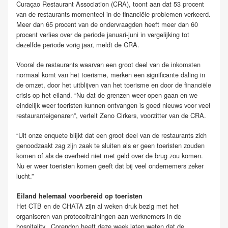
Curaçao Restaurant Association (CRA), toont aan dat 53 procent
van de restaurants momenteel in de financiële problemen verkeerd.
Meer dan 65 procent van de ondervraagden heeft meer dan 60
procent verlies over de periode januari-juni in vergelijking tot
dezelfde periode vorig jaar, meldt de CRA.
Vooral de restaurants waarvan een groot deel van de inkomsten
normaal komt van het toerisme, merken een significante daling in
de omzet, door het uitblijven van het toerisme en door de financiële
crisis op het eiland. “Nu dat de grenzen weer open gaan en we
eindelijk weer toeristen kunnen ontvangen is goed nieuws voor veel
restauranteigenaren”, vertelt Zeno Cirkers, voorzitter van de CRA.
“Uit onze enquete blijkt dat een groot deel van de restaurants zich
genoodzaakt zag zijn zaak te sluiten als er geen toeristen zouden
komen of als de overheid niet met geld over de brug zou komen.
Nu er weer toeristen komen geeft dat bij veel ondernemers zeker
lucht.”
Eiland helemaal voorbereid op toeristen
Het CTB en de CHATA zijn al weken druk bezig met het
organiseren van protocoltrainingen aan werknemers in de
hospitality. Corendon heeft deze week laten weten dat de