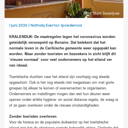
Foto: Marit Severijnse
1 juni 2020 | Nathaly Evertsz-Ipcedencia
KRALENDIJK- De maatregelen tegen het coronavirus worden
geleidelijk versoepeld op Bonaire. Dat betekent dat het
normale leven in de Caribische gemeente weer opgepakt kan
worden. Maar zonder toeristen en bezoekers in zicht blijft dit
‘nieuwe normaal’ voor veel ondernemers op het eiland ver
van ideaal.
Toeristische vluchten naar het eiland zijn voorlopig nog steeds
opgeschort. Ook is het nog steeds niet toegestaan om met grote
groepen bij elkaar te komen of evenementen te organiseren.
Ondernemers en instellingen mogen dan wel hun deuren weer
openen onder strikte hygiene- en social distance regels, de vraag is
of ze gaan overleven onder de nieuwe omstandigheden.
Zonder toeristen overleven
Voor de horeca en de populaire duiksector op het toeristische
eiland was het de afgelopen periode behoorlijk afzien. Ondanks dat