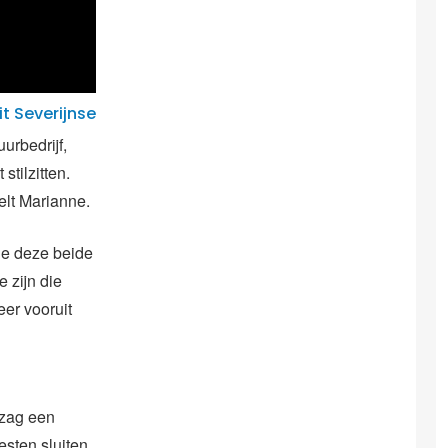
t Severijnse
rbedrijf,
stilzitten.
elt Marianne.
ie deze beide
 zijn die
eer vooruit
 zag een
sten sluiten.