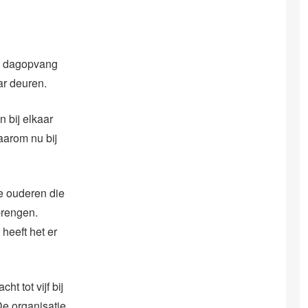
e dagopvang
ar deuren.
 bij elkaar
aarom nu bij
e ouderen die
brengen.
heeft het er
t tot vijf bij
De organisatie