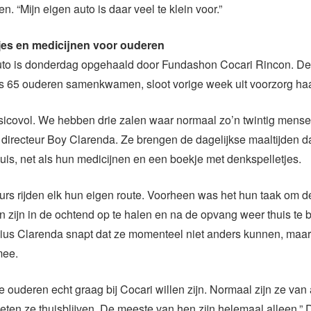
n. “Mijn eigen auto is daar veel te klein voor.”
tjes en medicijnen voor ouderen
to is donderdag opgehaald door Fundashon Cocari Rincon. D
ks 65 ouderen samenkwamen, sloot vorige week uit voorzorg ha
isicovol. We hebben drie zalen waar normaal zo’n twintig mensen
elt directeur Boy Clarenda. Ze brengen de dagelijkse maaltijden d
is, net als hun medicijnen en een boekje met denkspelletjes.
rs rijden elk hun eigen route. Voorheen was het hun taak om d
en zijn in de ochtend op te halen en na de opvang weer thuis te 
ius Clarenda snapt dat ze momenteel niet anders kunnen, maar 
mee.
e ouderen echt graag bij Cocari willen zijn. Normaal zijn ze van ach
ten ze thuisblijven. De meeste van hen zijn helemaal alleen.” 