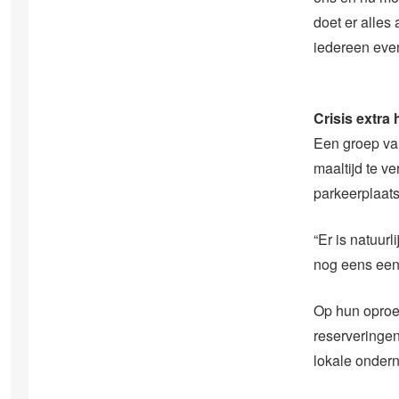
doet er alles
iedereen eve
Crisis extra
Een groep van
maaltijd te v
parkeerplaat
“Er is natuur
nog eens een 
Op hun oproep
reserveringen
lokale ondern