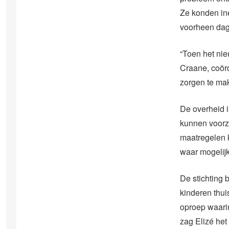
Ze konden ine
voorheen dage
“Toen het nie
Craane, coördi
zorgen te mak
De overheid 
kunnen voorzi
maatregelen 
waar mogelijk.
De stichting 
kinderen thui
oproep waari
zag Elizé het