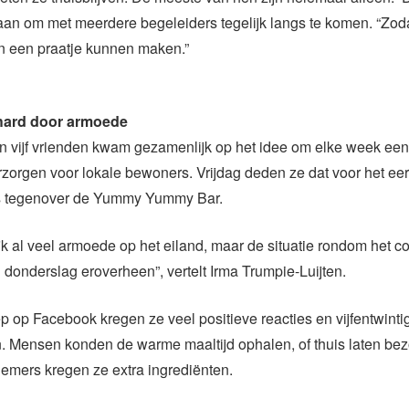
 aan om met meerdere begeleiders tegelijk langs te komen. “Zod
n een praatje kunnen maken.”
 hard door armoede
 vijf vrienden kwam gezamenlijk op het idee om elke week een 
erzorgen voor lokale bewoners. Vrijdag deden ze dat voor het eer
s tegenover de Yummy Yummy Bar.
lijk al veel armoede op het eiland, maar de situatie rondom het c
donderslag eroverheen”, vertelt Irma Trumpie-Luijten.
 op Facebook kregen ze veel positieve reacties en vijfentwinti
. Mensen konden de warme maaltijd ophalen, of thuis laten be
emers kregen ze extra ingrediënten.