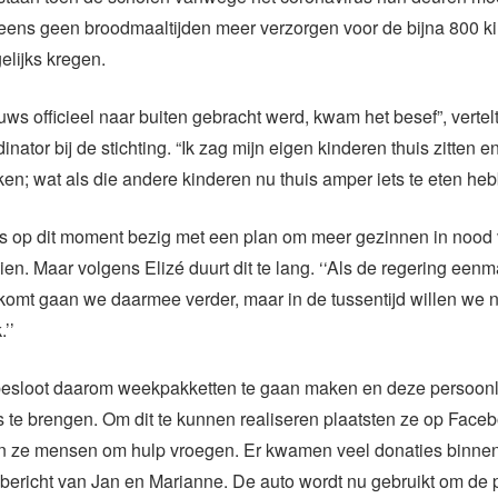
ens geen broodmaaltijden meer verzorgen voor de bijna 800 ki
lijks kregen.
uws officieel naar buiten gebracht werd, kwam het besef”, vertelt
nator bij de stichting. “Ik zag mijn eigen kinderen thuis zitten 
en; wat als die andere kinderen nu thuis amper iets te eten he
is op dit moment bezig met een plan om meer gezinnen in nood 
en. Maar volgens Elizé duurt dit te lang. ‘‘Als de regering eenm
komt gaan we daarmee verder, maar in de tussentijd willen we 
’’
besloot daarom weekpakketten te gaan maken en deze persoonlij
s te brengen. Om dit te kunnen realiseren plaatsten ze op Face
n ze mensen om hulp vroegen. Er kwamen veel donaties binnen 
 bericht van Jan en Marianne. De auto wordt nu gebruikt om de 