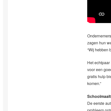
Ondernemers 
zagen hun wer
“Wij hebben b
Het echtpaar 
voor een goed
gratis hulp b
komen.”
Schoolmaalt
De eerste aut
probleem ont