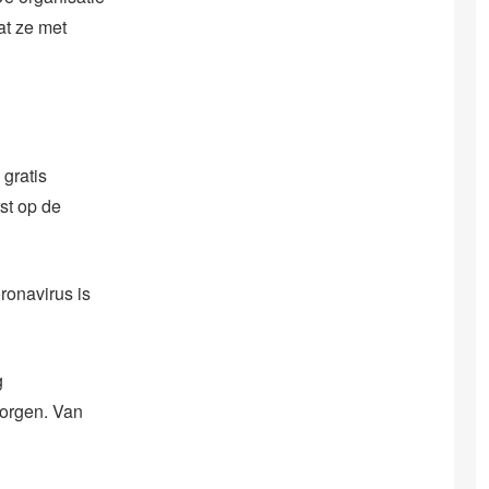
at ze met
gratis
st op de
oronavirus is
g
zorgen. Van