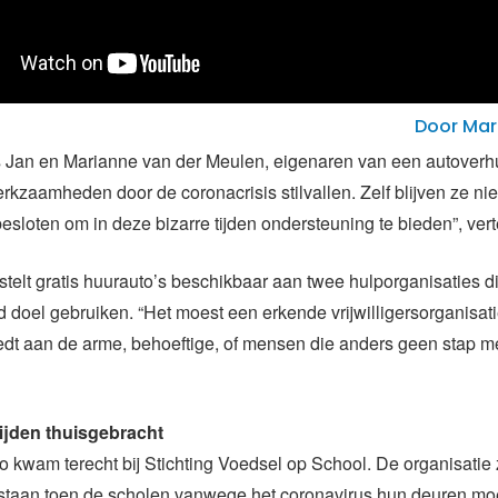
Door Mari
Jan en Marianne van der Meulen, eigenaren van een autoverhuu
kzaamheden door de coronacrisis stilvallen. Zelf blijven ze niet 
esloten om in deze bizarre tijden ondersteuning te bieden”, vert
stelt gratis huurauto’s beschikbaar aan twee hulporganisaties d
 doel gebruiken. “Het moest een erkende vrijwilligersorganisatie
iedt aan de arme, behoeftige, of mensen die anders geen stap m
ijden thuisgebracht
o kwam terecht bij Stichting Voedsel op School. De organisatie
staan toen de scholen vanwege het coronavirus hun deuren moe