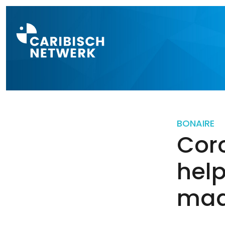
Direct naar a
BONAIRE
Coro
hel
maal