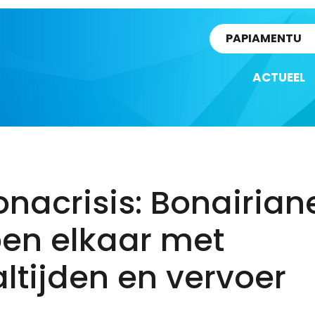
rtikel
PAPIAMENTU
ACTUEEL
nacrisis: Bonairian
pen elkaar met
tijden en vervoer