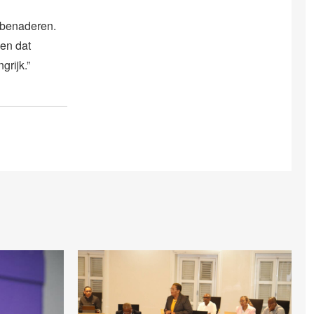
e benaderen.
pen dat
rijk.”