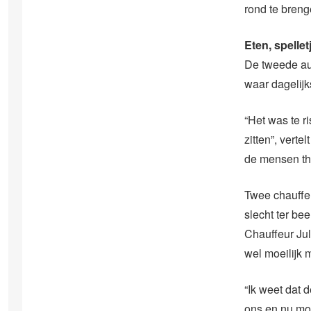
rond te brenge
Eten, spelle
De tweede au
waar dagelij
“Het was te r
zitten”, vert
de mensen thu
Twee chauffeu
slecht ter be
Chauffeur Jul
wel moeilijk 
“Ik weet dat d
ons en nu moe