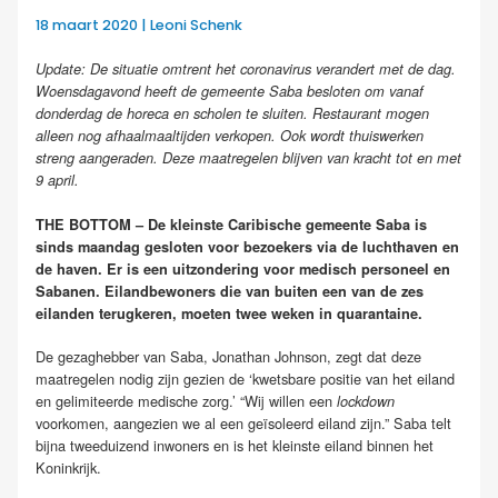
18 maart 2020 | Leoni Schenk
Update: De situatie omtrent het coronavirus verandert met de dag.
Woensdagavond heeft de gemeente Saba besloten om vanaf
donderdag de horeca en scholen te sluiten. Restaurant mogen
alleen nog afhaalmaaltijden verkopen. Ook wordt thuiswerken
streng aangeraden. Deze maatregelen blijven van kracht tot en met
9 april.
THE BOTTOM – De kleinste Caribische gemeente Saba is
sinds maandag gesloten voor bezoekers via de luchthaven en
de haven. Er is een uitzondering voor medisch personeel en
Sabanen. Eilandbewoners die van buiten een van de zes
eilanden terugkeren, moeten twee weken in quarantaine.
De gezaghebber van Saba, Jonathan Johnson, zegt dat deze
maatregelen nodig zijn gezien de ‘kwetsbare positie van het eiland
en gelimiteerde medische zorg.’ “Wij willen een
lockdown
voorkomen, aangezien we al een geïsoleerd eiland zijn.” Saba telt
bijna tweeduizend inwoners en is het kleinste eiland binnen het
Koninkrijk.