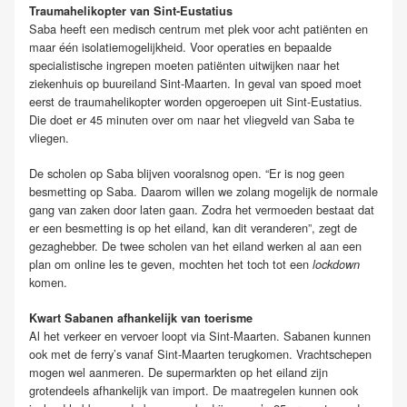
Traumahelikopter van Sint-Eustatius
Saba heeft een medisch centrum met plek voor acht patiënten en
maar één isolatiemogelijkheid. Voor operaties en bepaalde
specialistische ingrepen moeten patiënten uitwijken naar het
ziekenhuis op buureiland Sint-Maarten. In geval van spoed moet
eerst de traumahelikopter worden opgeroepen uit Sint-Eustatius.
Die doet er 45 minuten over om naar het vliegveld van Saba te
vliegen.
De scholen op Saba blijven vooralsnog open. “Er is nog geen
besmetting op Saba. Daarom willen we zolang mogelijk de normale
gang van zaken door laten gaan. Zodra het vermoeden bestaat dat
er een besmetting is op het eiland, kan dit veranderen”, zegt de
gezaghebber. De twee scholen van het eiland werken al aan een
plan om online les te geven, mochten het toch tot een
lockdown
komen.
Kwart Sabanen afhankelijk van toerisme
Al het verkeer en vervoer loopt via Sint-Maarten. Sabanen kunnen
ook met de ferry’s vanaf Sint-Maarten terugkomen. Vrachtschepen
mogen wel aanmeren. De supermarkten op het eiland zijn
grotendeels afhankelijk van import. De maatregelen kunnen ook