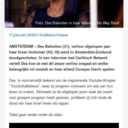
Foto: Des Balentien in haar videoclip 'No Way Back'
17 januari 2020 | Guilliano Payne
AMSTERDAM – Des Balentien (31), verloor afgelopen jaar
haar broer Inchomar (33). Hij werd in Amsterdam-Zuidoost
doodgeschoten. In een interview met Caribisch Netwerk
vertelt Des hoe ze met dit zware verlies omgaat en welke
belangrijke rol muziek en haar eiland Curaçao hierin spelen.
Des, is voornamelijk bekend van de inspirerende Youtube-filmpjes
‘’YouGottaBelieve’’, waar zij jongeren motiveert om iets van hun
leven te maken. Alhoewel ze de afgelopen jaren vaak als coach
voor groepen jongeren heeft gestaan, profileert zij zich sinds de
dood van haar broer liever als rapper.
Tekst gaat verder onder de video