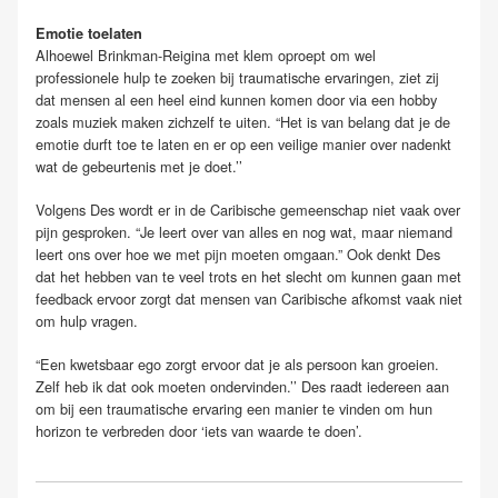
Emotie toelaten
Alhoewel Brinkman-Reigina met klem oproept om wel
professionele hulp te zoeken bij traumatische ervaringen, ziet zij
dat mensen al een heel eind kunnen komen door via een hobby
zoals muziek maken zichzelf te uiten. “Het is van belang dat je de
emotie durft toe te laten en er op een veilige manier over nadenkt
wat de gebeurtenis met je doet.’’
Volgens Des wordt er in de Caribische gemeenschap niet vaak over
pijn gesproken. “Je leert over van alles en nog wat, maar niemand
leert ons over hoe we met pijn moeten omgaan.” Ook denkt Des
dat het hebben van te veel trots en het slecht om kunnen gaan met
feedback ervoor zorgt dat mensen van Caribische afkomst vaak niet
om hulp vragen.
“Een kwetsbaar ego zorgt ervoor dat je als persoon kan groeien.
Zelf heb ik dat ook moeten ondervinden.’’ Des raadt iedereen aan
om bij een traumatische ervaring een manier te vinden om hun
horizon te verbreden door ‘iets van waarde te doen’.