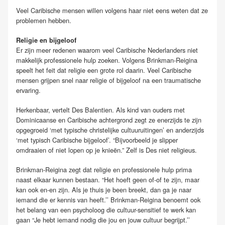
Veel Caribische mensen willen volgens haar niet eens weten dat ze
problemen hebben.
Religie en bijgeloof
Er zijn meer redenen waarom veel Caribische Nederlanders niet
makkelijk professionele hulp zoeken. Volgens Brinkman-Reigina
speelt het feit dat religie een grote rol daarin. Veel Caribische
mensen grijpen snel naar religie of bijgeloof na een traumatische
ervaring.
Herkenbaar, vertelt Des Balentien. Als kind van ouders met
Dominicaanse en Caribische achtergrond zegt ze enerzijds te zijn
opgegroeid ‘met typische christelijke cultuuruitingen’ en anderzijds
‘met typisch Caribische bijgeloof’. “Bijvoorbeeld je slipper
omdraaien of niet lopen op je knieën.” Zelf is Des niet religieus.
Brinkman-Reigina zegt dat religie en professionele hulp prima
naast elkaar kunnen bestaan. “Het hoeft geen of-of te zijn, maar
kan ook en-en zijn. Als je thuis je been breekt, dan ga je naar
iemand die er kennis van heeft.’’ Brinkman-Reigina benoemt ook
het belang van een psycholoog die cultuur-sensitief te werk kan
gaan “Je hebt iemand nodig die jou en jouw cultuur begrijpt.’’