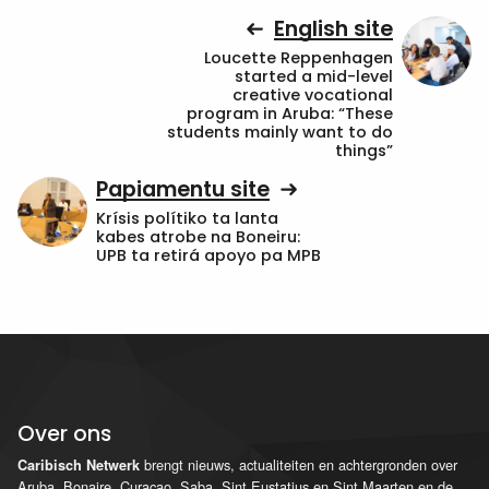
English site
Loucette Reppenhagen
started a mid-level
creative vocational
program in Aruba: “These
students mainly want to do
things”
Papiamentu site
Krísis polítiko ta lanta
kabes atrobe na Boneiru:
UPB ta retirá apoyo pa MPB
Over ons
brengt nieuws, actualiteiten en achtergronden over
Caribisch Netwerk
Aruba, Bonaire, Curaçao, Saba, Sint Eustatius en Sint Maarten en de