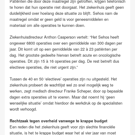
Patiënten die door deze maatregel zijn getroffen, krijgen telefonisch
te horen dat hun operatie niet doorgaat. Het ziekenhuis geeft geen
duidelijkheid over hoelang deze situatie zo blijft. Sehos nam de
maatregel omdat er geen geld is voor geneesmiddelen en
materiaal om alle operaties te kunnen doen.
Ziekenhuisdirecteur Anthon Casperson vertelt: “Het Sehos heeft
ongeveer 6800 operaties over een gemiddelde van 300 dagen per
jaar. Dit komt uit op een gemiddelde van 22 à 23 patiënten per
dag. Het grootste gedeelte hiervan betreft acute en oncologische
operaties. Dit zijn 15 à 16 operaties per dag. De rest betreft dus
electieve operaties, die niet urgent zijn.”
Tussen de 40 en 50 ‘electieve’ operaties zijn nu uitgesteld. Het
ziekenhuis probeert de wachtlijst wel zo snel mogelijk weg te
werken, zegt medisch directeur Franke Scheper, door op bepaalde
dagen extra operaties uit te voeren. Maar dat noemt hij ‘geen
wenselijke situatie’ omdat hierdoor de werkdruk op de specialisten
wordt verhoogd.
Rechtzaak tegen overheid vanwege te krappe budget
Een reden die het ziekenhuis geeft voor zijn slechte financiële
situatie, is het te krappe budget waar het al vier jaar van moet