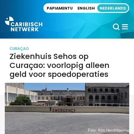
Direct naar artikel
PAPIAMENTU
ENGLISH
NEDERLANDS
CURAÇAO
Ziekenhuis Sehos op
Curaçao: voorlopig alleen
geld voor spoedoperaties
Foto: Kim Hendriksen