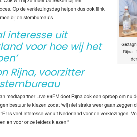
. Ook wil hij ze meer betrekken bij het
oces. Op de verkiezingsdag helpen dus ook flink
mee bij de stembureau’s.
l interesse uit
land voor hoe wij het
Gezagh
Rijna- 
oen’
de
n Rijna, voorzitter
dstembureau
van mediapartner Live 99FM doet Rijna ook een oproep om nu d
igen bestuur te kiezen zodat ‘wij niet straks weer gaan zeggen 
. “Er is veel interesse vanuit Nederland voor de verkiezingen. V
oen en voor onze leiders kiezen.”