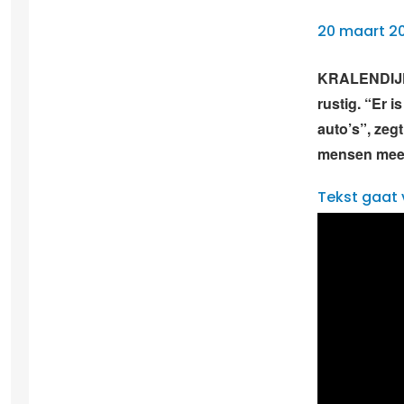
20 maart 20
KRALENDIJK 
rustig. “Er 
auto’s”, zeg
mensen meer
Tekst gaat 