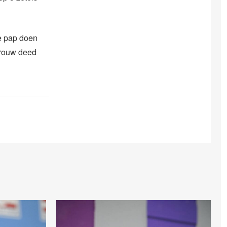
e pap doen
vrouw deed