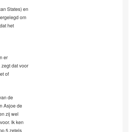
can States) en
neergelegd om
dat het
n er
 zegt dat voor
et of
 van de
in Asjoe de
n zij wel
voor. Ik ken
op 5 zetels