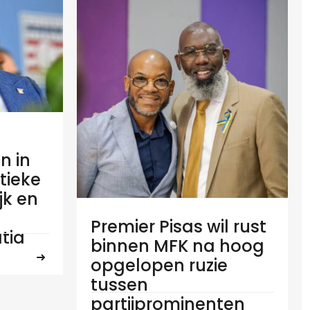
n in
tieke
ijk en
Premier Pisas wil rust
tia
binnen MFK na hoog
opgelopen ruzie
tussen
partijprominenten