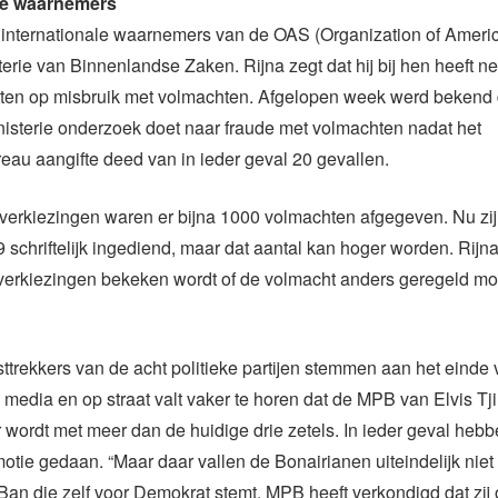
ale waarnemers
r internationale waarnemers van de OAS (Organization of Ameri
terie van Binnenlandse Zaken. Rijna zegt dat hij bij hen heeft 
etten op misbruik met volmachten. Afgelopen week werd bekend 
isterie onderzoek doet naar fraude met volmachten nadat het
au aangifte deed van in ieder geval 20 gevallen.
e verkiezingen waren er bijna 1000 volmachten afgegeven. Nu zij
 schriftelijk ingediend, maar dat aantal kan hoger worden. Rijna
verkiezingen bekeken wordt of de volmacht anders geregeld mo
sttrekkers van de acht politieke partijen stemmen aan het einde
 media en op straat valt vaker te horen dat de MPB van Elvis Tj
 wordt met meer dan de huidige drie zetels. In ieder geval hebbe
otie gedaan. “Maar daar vallen de Bonairianen uiteindelijk niet 
Ban die zelf voor Demokrat stemt. MPB heeft verkondigd dat zij 