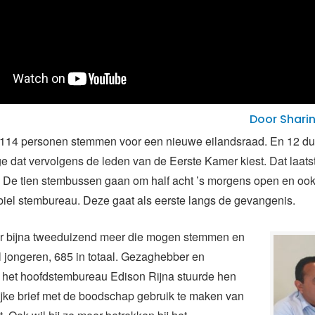
Door Shari
114 personen stemmen voor een nieuwe eilandsraad. En 12 du
ge dat vervolgens de leden van de Eerste Kamer kiest. Dat laats
. De tien stembussen gaan om half acht ’s morgens open en ook
iel stembureau. Deze gaat als eerste langs de gevangenis.
n er bijna tweeduizend meer die mogen stemmen en
al jongeren, 685 in totaal. Gezaghebber en
n het hoofdstembureau Edison Rijna stuurde hen
jke brief met de boodschap gebruik te maken van