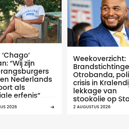
e ‘Chago’
Weekoverzicht:
: “Wij zijn
Brandstichtinge
rangsburgers
Otrobanda, poli
en Nederlands
crisis in Kralend
ort als
lekkage van
ale erfenis”
stookolie op Sta
US 2026
2 AUGUSTUS 2026