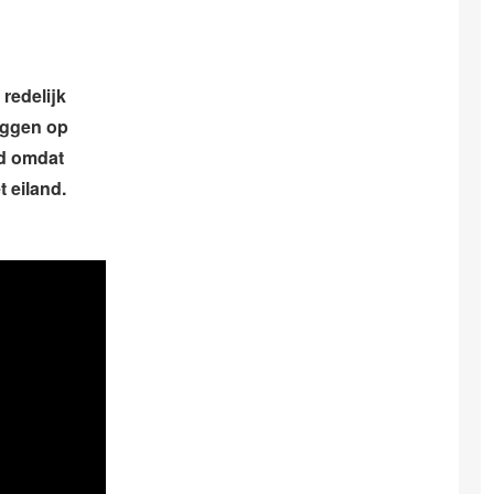
redelijk
aggen op
ed omdat
 eiland.