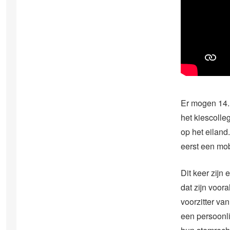
Er mogen 14.
het kiescolle
op het eiland
eerst een mob
Dit keer zij
dat zijn voor
voorzitter va
een persoonli