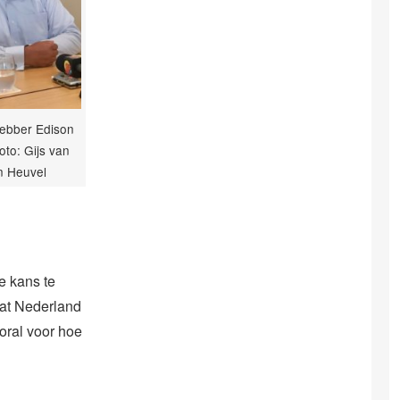
ebber Edison
foto: Gijs van
n Heuvel
e kans te
dat Nederland
ooral voor hoe