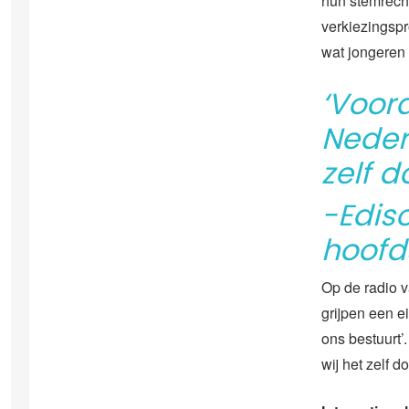
hun stemrecht
verkiezingspr
wat jongeren 
‘Voora
Neder
zelf d
-Ediso
hoof
Op de radio 
grijpen een e
ons bestuurt’
wij het zelf d