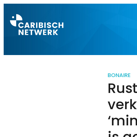
Direct naar a
BONAIRE
Rus
verk
‘mi
is g