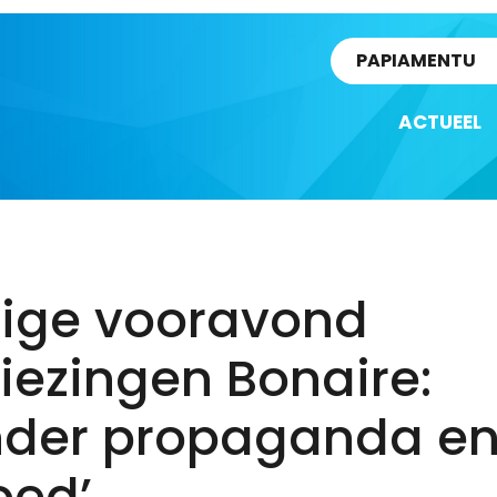
rtikel
PAPIAMENTU
ACTUEEL
tige vooravond
iezingen Bonaire:
nder propaganda en
oed’