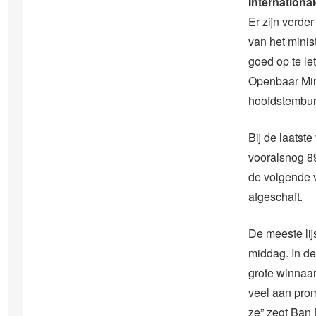
Internation
Er zijn verde
van het minis
goed op te l
Openbaar Min
hoofdstembure
Bij de laatst
vooralsnog 89
de volgende 
afgeschaft.
De meeste lij
middag. In de
grote winnaar
veel aan prom
ze” zegt Ban 