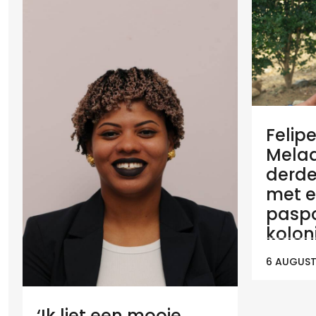
Felip
Melaan
derde
met e
paspo
koloni
6 AUGUST
‘Ik liet een mooie