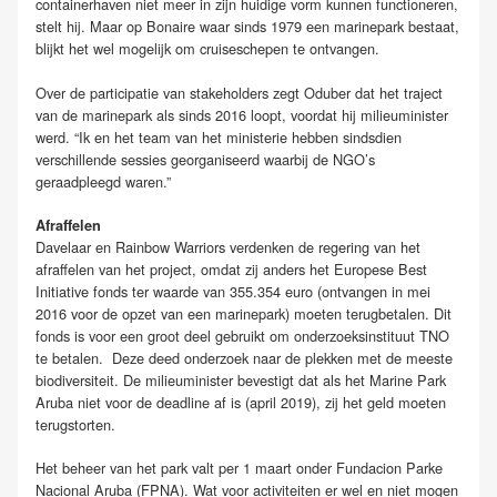
containerhaven niet meer in zijn huidige vorm kunnen functioneren,
stelt hij. Maar op Bonaire waar sinds 1979 een marinepark bestaat,
blijkt het wel mogelijk om cruiseschepen te ontvangen.
Over de participatie van stakeholders zegt Oduber dat het traject
van de marinepark als sinds 2016 loopt, voordat hij milieuminister
werd. “Ik en het team van het ministerie hebben sindsdien
verschillende sessies georganiseerd waarbij de NGO’s
geraadpleegd waren.”
Afraffelen
Davelaar en Rainbow Warriors verdenken de regering van het
afraffelen van het project, omdat zij anders het Europese Best
Initiative fonds ter waarde van 355.354 euro (ontvangen in mei
2016 voor de opzet van een marinepark) moeten terugbetalen. Dit
fonds is voor een groot deel gebruikt om onderzoeksinstituut TNO
te betalen. Deze deed onderzoek naar de plekken met de meeste
biodiversiteit. De milieuminister bevestigt dat als het Marine Park
Aruba niet voor de deadline af is (april 2019), zij het geld moeten
terugstorten.
Het beheer van het park valt per 1 maart onder Fundacion Parke
Nacional Aruba (FPNA). Wat voor activiteiten er wel en niet mogen