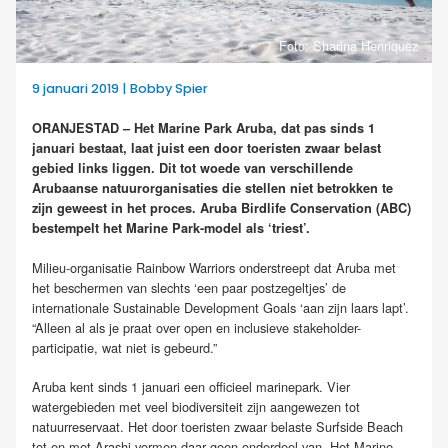
Foto: Sharina Henriquez
9 januari 2019 | Bobby Spier
ORANJESTAD – Het Marine Park Aruba, dat pas sinds 1
januari bestaat, laat juist een door toeristen zwaar belast
gebied links liggen. Dit tot woede van verschillende
Arubaanse natuurorganisaties die stellen niet betrokken te
zijn geweest in het proces. Aruba Birdlife Conservation (ABC)
bestempelt het Marine Park-model als ‘triest’.
Milieu-organisatie Rainbow Warriors onderstreept dat Aruba met
het beschermen van slechts ‘een paar postzegeltjes’ de
internationale Sustainable Development Goals ‘aan zijn laars lapt’.
“Alleen al als je praat over open en inclusieve stakeholder-
participatie, wat niet is gebeurd.”
Aruba kent sinds 1 januari een officieel marinepark. Vier
watergebieden met veel biodiversiteit zijn aangewezen tot
natuurreservaat. Het door toeristen zwaar belaste Surfside Beach
tot en met Arashi vormen daar geen onderdeel van. Het Marine