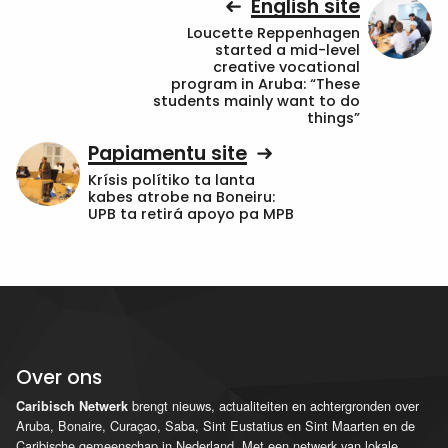
English site
Loucette Reppenhagen
started a mid-level
creative vocational
program in Aruba: “These
students mainly want to do
things”
Papiamentu site
Krísis polítiko ta lanta
kabes atrobe na Boneiru:
UPB ta retirá apoyo pa MPB
Over ons
brengt nieuws, actualiteiten en achtergronden over
Caribisch Netwerk
Aruba, Bonaire, Curaçao, Saba, Sint Eustatius en Sint Maarten en de
Caribische gemeenschap in Nederland. Met een netwerk van lokale