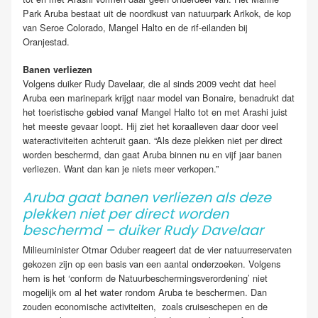
Park Aruba bestaat uit de noordkust van natuurpark Arikok, de kop
van Seroe Colorado, Mangel Halto en de rif-eilanden bij
Oranjestad.
Banen verliezen
Volgens duiker Rudy Davelaar, die al sinds 2009 vecht dat heel
Aruba een marinepark krijgt naar model van Bonaire, benadrukt dat
het toeristische gebied vanaf Mangel Halto tot en met Arashi juist
het meeste gevaar loopt. Hij ziet het koraalleven daar door veel
wateractiviteiten achteruit gaan. “Als deze plekken niet per direct
worden beschermd, dan gaat Aruba binnen nu en vijf jaar banen
verliezen. Want dan kan je niets meer verkopen.”
Aruba gaat banen verliezen als deze
plekken niet per direct worden
beschermd – duiker Rudy Davelaar
Milieuminister Otmar Oduber reageert dat de vier natuurreservaten
gekozen zijn op een basis van een aantal onderzoeken. Volgens
hem is het ‘conform de Natuurbeschermingsverordening’ niet
mogelijk om al het water rondom Aruba te beschermen. Dan
zouden economische activiteiten, zoals cruiseschepen en de