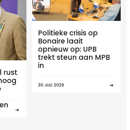
Politieke crisis op
Bonaire laait
opnieuw op: UPB
trekt steun aan MPB
in
l rust
 hoog
30 JULI 2026
e
ten