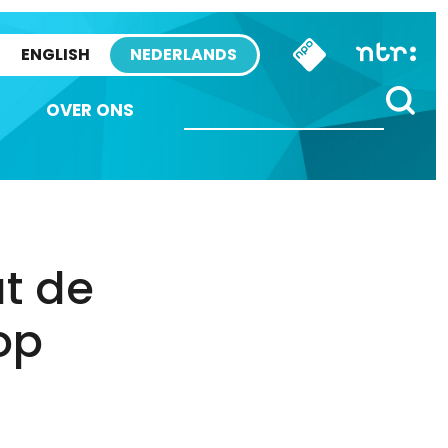
ENGLISH
NEDERLANDS
OVER ONS
at de
op