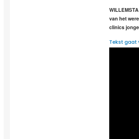
WILLEMSTAD 
van het were
clinics jong
Tekst gaat 