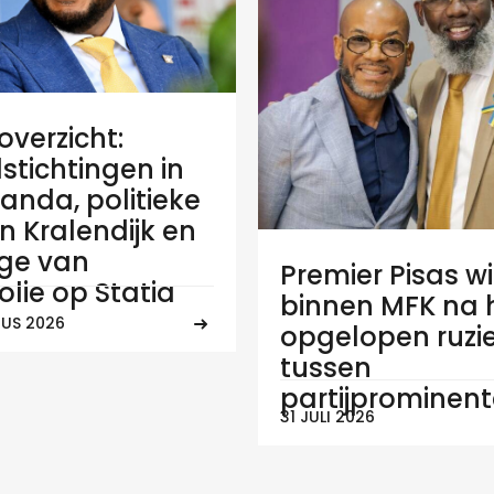
verzicht:
stichtingen in
anda, politieke
 in Kralendijk en
ge van
Premier Pisas wi
olie op Statia
binnen MFK na
US 2026
opgelopen ruzi
tussen
partijprominen
31 JULI 2026