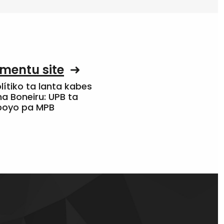
mentu site
olítiko ta lanta kabes
a Boneiru: UPB ta
apoyo pa MPB