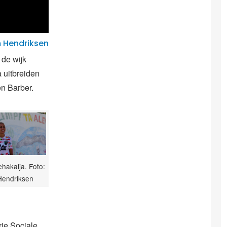
 Hendriksen
 de wijk
a uitbreiden
n Barber.
hakaija. Foto:
Hendriksen
rie Sociale