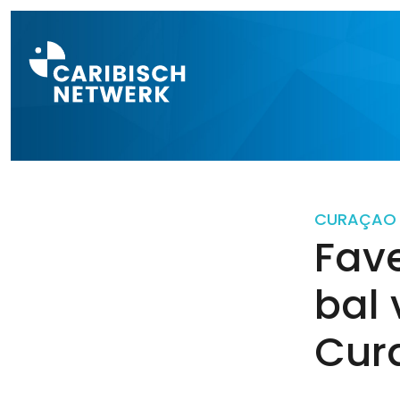
Direct naar a
CURAÇAO
Fave
bal
Cur