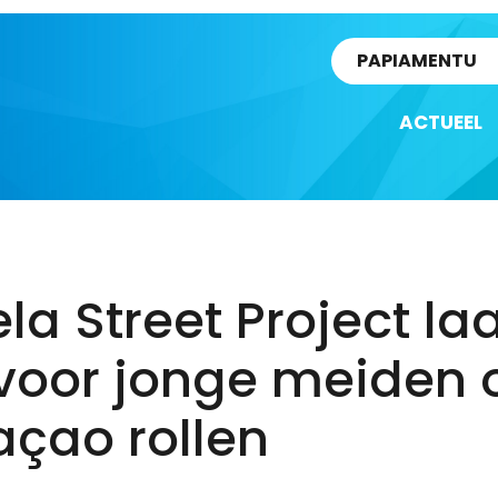
rtikel
PAPIAMENTU
ACTUEEL
la Street Project la
 voor jonge meiden 
açao rollen