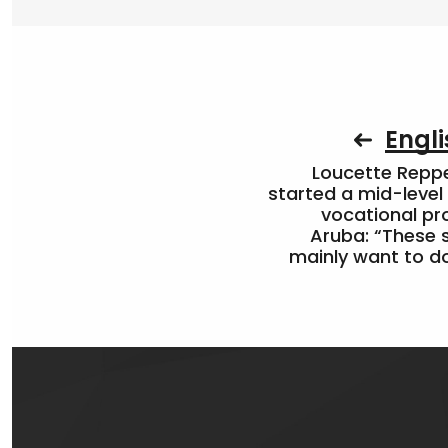
Engli
Loucette Rep
started a mid-level
vocational pr
Aruba: “These 
mainly want to do