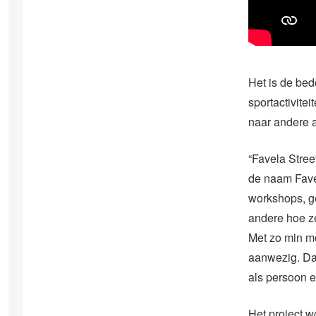
Het is de bed
sportactivite
naar andere 
“Favela Stree
de naam Favel
workshops, ge
andere hoe ze
Met zo min mo
aanwezig. Da
als persoon e
Het project w