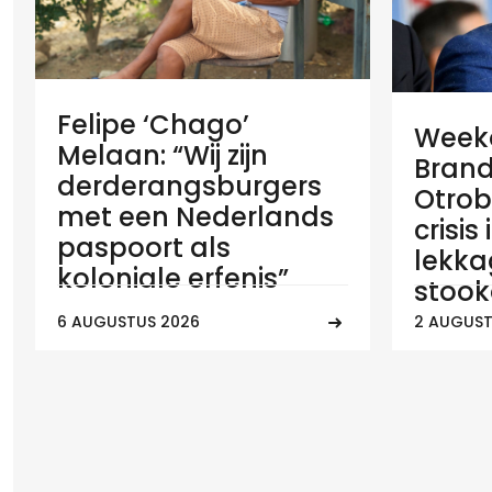
Felipe ‘Chago’
Weeko
Melaan: “Wij zijn
Brand
derderangsburgers
Otrob
met een Nederlands
crisis
paspoort als
lekka
koloniale erfenis”
stook
6 AUGUSTUS 2026
2 AUGUST