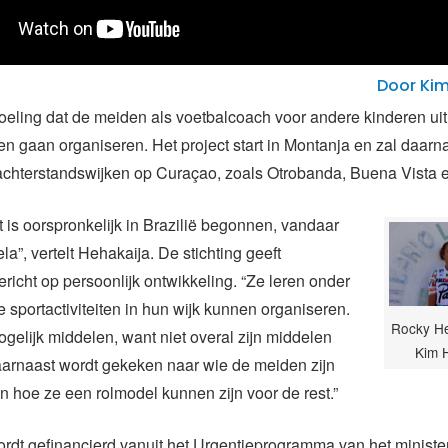
Door Kim
oeling dat de meiden als voetbalcoach voor andere kinderen uit
iten gaan organiseren. Het project start in Montanja en zal daarn
achterstandswijken op Curaçao, zoals Otrobanda, Buena Vista e
t is oorspronkelijk in Brazilië begonnen, vandaar
a”, vertelt Hehakaija. De stichting geeft
richt op persoonlijk ontwikkeling. “Ze leren onder
 sportactiviteiten in hun wijk kunnen organiseren.
Rocky He
gelijk middelen, want niet overal zijn middelen
Kim 
arnaast wordt gekeken naar wie de meiden zijn
n hoe ze een rolmodel kunnen zijn voor de rest.”
ordt gefinancierd vanuit het Urgentieprogramma van het ministe