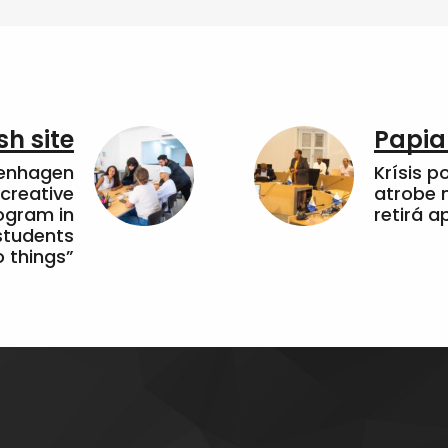
sh site
Papia
penhagen
Krísis p
 creative
atrobe n
ogram in
retirá 
students
 things”