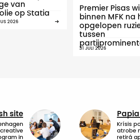
ge van
Premier Pisas wi
olie op Statia
binnen MFK na
US 2026
opgelopen ruzi
tussen
partijprominen
31 JULI 2026
sh site
Papia
penhagen
Krísis p
 creative
atrobe n
ogram in
retirá 