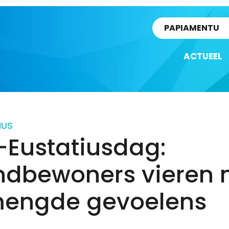
rtikel
PAPIAMENTU
ACTUEEL
IUS
-Eustatiusdag:
andbewoners vieren 
engde gevoelens