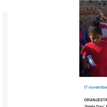
17 november
ORANJESTAD 
‘Statia Day’