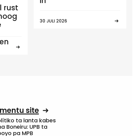
in
l rust
 hoog
30 JULI 2026
e
ten
mentu site
olítiko ta lanta kabes
a Boneiru: UPB ta
apoyo pa MPB