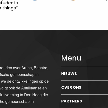
students
 things”
Menu
gronden over Aruba, Bonaire,
NIEUWS
ibische gemeenschap in
n we de ontwikkelingen op de
OVER ONS
volgt ook de Antilliaanse en
luitvorming in Den Haag die
PARTNERS
sche gemeenschap in