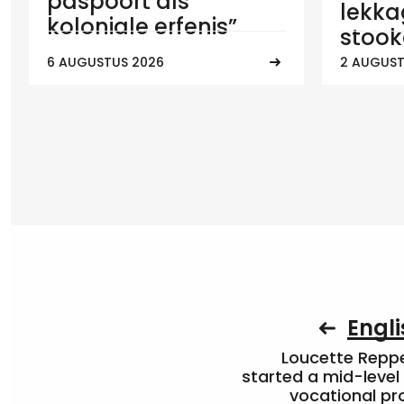
paspoort als
lekka
koloniale erfenis”
stook
6 AUGUSTUS 2026
2 AUGUST
Engli
Loucette Rep
started a mid-level
vocational pr