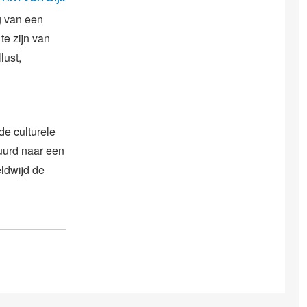
g van een
te zijn van
lust,
de culturele
vuurd naar een
ldwijd de