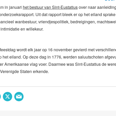
m in januari
het bestuur van Sint-Eustatius
over naar aanleidin
onderzoeksrapport. Uit dat rapport bleek er op het eiland sprake 
nancieel wanbestuur, vriendjespolitiek, bedreigingen, machtswel
 intimidatie en willekeur.
feestdag wordt elk jaar op 16 november gevierd met verschillen
 op het eiland. Op deze dag in 1776, werden saluutschoten afge
der Amerikaanse vlag voer. Daarmee was Sint-Eustatius de were
 Verenigde Staten erkende.