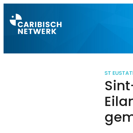
Direct naar a
ST EUSTAT
Sint
Eil
gem