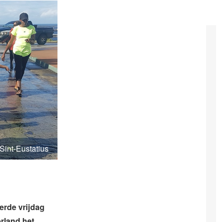
Sint-Eustatius
erde vrijdag
erland het