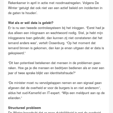
Rekenkamer in april in actie met noodmaatregelen. Volgens De
Winter ‘getuigt dat ook niet van een actief beleid om incidenten in
de gaten te houden’.
Wat als er wél data is gelekt?
Er is nu een tweede controlesysteem bij het inloggen. “Eerst had je
dus alleen een inlognaam en wachtwoord nodig. Stel, je hebt mijn
inloggevens toen gebruikt, dan kunnen zij niet constateren dat het
iemand anders was”, vertelt Oosenburg. “Op het moment dat
iemand binnen is gekomen, dan kan je ervan uitgaan dat er data is
gekopieerd.”
“Dit kan potentieel betekenen dat mensen in de problemen gaan
raken. Hoe ga je die mensen en bedrijven bedienen als er over een
jaar of twee sprake blijkt van identiteitsfraude?”
“De minister moet nu vervolgstappen nemen en een signaal gaan
afgeven dat de overheid er voor de burgers is en niet andersom”,
aldus het oud-Kamerlid en IT-expert. “Wijs een meldpunt aan op de
eilanden.”
Structureel probleem
De Winter benadrukt dat er geen duidelijkheid is wat de overheid