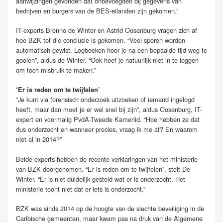
aanwijzingen gevonden dat onbevoegden bij gegevens van
bedrijven en burgers van de BES-eilanden zijn gekomen.”
IT-experts Brenno de Winter en Astrid Oosenburg vragen zich af
hoe BZK tot die conclusie is gekomen. “Veel sporen worden
automatisch gewist. Logboeken hoor je na een bepaalde tijd weg te
gooien”, aldus de Winter. “Ook hoef je natuurlijk niet in te loggen
om toch misbruik te maken.”
‘Er is reden om te twijfelen’
“Je kunt via forensisch onderzoek uitzoeken of iemand ingelogd
heeft, maar dan moet je er wel snel bij zijn”, aldus Oosenburg, IT-
expert en voormalig PvdA-Tweede Kamerlid. “Hoe hebben ze dat
dus onderzocht en wanneer precies, vraag ik me af? En waarom
niet al in 2014?”
Beide experts hebben de recente verklaringen van het ministerie
van BZK doorgenomen. “Er is reden om te twijfelen”, stelt De
Winter. “Er is niet duidelijk gesteld wat er is onderzocht. Het
ministerie toont niet dat er iets is onderzocht.”
BZK was sinds 2014 op de hoogte van de slechte beveiliging in de
Caribische gemeenten, maar kwam pas na druk van de Algemene