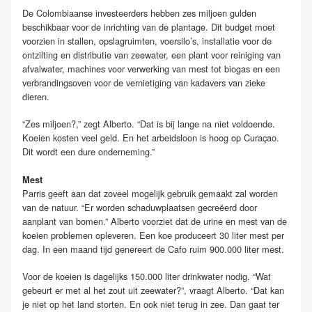
De Colombiaanse investeerders hebben zes miljoen gulden
beschikbaar voor de inrichting van de plantage. Dit budget moet
voorzien in stallen, opslagruimten, voersilo’s, installatie voor de
ontzilting en distributie van zeewater, een plant voor reiniging van
afvalwater, machines voor verwerking van mest tot biogas en een
verbrandingsoven voor de vernietiging van kadavers van zieke
dieren.
“Zes miljoen?,” zegt Alberto. “Dat is bij lange na niet voldoende.
Koeien kosten veel geld. En het arbeidsloon is hoog op Curaçao.
Dit wordt een dure onderneming.”
Mest
Parris geeft aan dat zoveel mogelijk gebruik gemaakt zal worden
van de natuur. “Er worden schaduwplaatsen gecreëerd door
aanplant van bomen.” Alberto voorziet dat de urine en mest van de
koeien problemen opleveren. Een koe produceert 30 liter mest per
dag. In een maand tijd genereert de Cafo ruim 900.000 liter mest.
Voor de koeien is dagelijks 150.000 liter drinkwater nodig. “Wat
gebeurt er met al het zout uit zeewater?”, vraagt Alberto. “Dat kan
je niet op het land storten. En ook niet terug in zee. Dan gaat ter