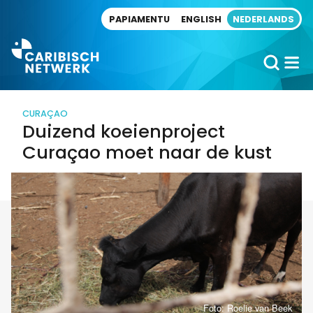
Direct naar artikel
PAPIAMENTU
ENGLISH
NEDERLANDS
CURAÇAO
Duizend koeienproject
Curaçao moet naar de kust
Foto: Roelie van Beek