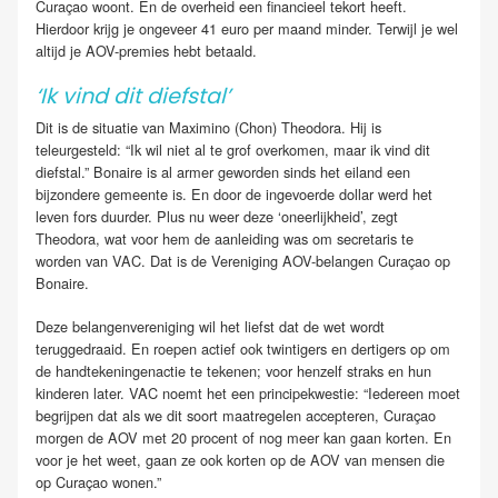
Curaçao woont. En de overheid een financieel tekort heeft.
Hierdoor krijg je ongeveer 41 euro per maand minder. Terwijl je wel
altijd je AOV-premies hebt betaald.
‘Ik vind dit diefstal’
Dit is de situatie van Maximino (Chon) Theodora. Hij is
teleurgesteld: “Ik wil niet al te grof overkomen, maar ik vind dit
diefstal.” Bonaire is al armer geworden sinds het eiland een
bijzondere gemeente is. En door de ingevoerde dollar werd het
leven fors duurder. Plus nu weer deze ‘oneerlijkheid’, zegt
Theodora, wat voor hem de aanleiding was om secretaris te
worden van VAC. Dat is de Vereniging AOV-belangen Curaçao op
Bonaire.
Deze belangenvereniging wil het liefst dat de wet wordt
teruggedraaid. En roepen actief ook twintigers en dertigers op om
de handtekeningenactie te tekenen; voor henzelf straks en hun
kinderen later. VAC noemt het een principekwestie: “Iedereen moet
begrijpen dat als we dit soort maatregelen accepteren, Curaçao
morgen de AOV met 20 procent of nog meer kan gaan korten. En
voor je het weet, gaan ze ook korten op de AOV van mensen die
op Curaçao wonen.”