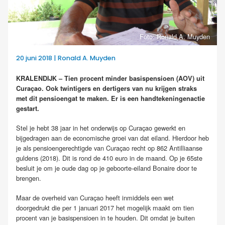
Foto: Ronald A. Muyden
20 juni 2018 | Ronald A. Muyden
KRALENDIJK – Tien procent minder basispensioen (AOV) uit
Curaçao. Ook twintigers en dertigers van nu krijgen straks
met dit pensioengat te maken. Er is een handtekeningenactie
gestart.
Stel je hebt 38 jaar in het onderwijs op Curaçao gewerkt en
bijgedragen aan de economische groei van dat eiland. Hierdoor heb
je als pensioengerechtigde van Curaçao recht op 862 Antilliaanse
guldens (2018). Dit is rond de 410 euro in de maand. Op je 65ste
besluit je om je oude dag op je geboorte-eiland Bonaire door te
brengen.
Maar de overheid van Curaçao heeft inmiddels een wet
doorgedrukt die per 1 januari 2017 het mogelijk maakt om tien
procent van je basispensioen in te houden. Dit omdat je buiten