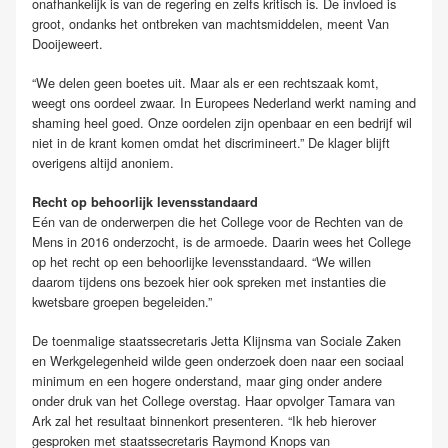
onafhankelijk is van de regering en zelfs kritisch is. De invloed is
groot, ondanks het ontbreken van machtsmiddelen, meent Van
Dooijeweert.
“We delen geen boetes uit. Maar als er een rechtszaak komt,
weegt ons oordeel zwaar. In Europees Nederland werkt naming and
shaming heel goed. Onze oordelen zijn openbaar en een bedrijf wil
niet in de krant komen omdat het discrimineert.” De klager blijft
overigens altijd anoniem.
Recht op behoorlijk levensstandaard
Eén van de onderwerpen die het College voor de Rechten van de
Mens in 2016 onderzocht, is de armoede. Daarin wees het College
op het recht op een behoorlijke levensstandaard. “We willen
daarom tijdens ons bezoek hier ook spreken met instanties die
kwetsbare groepen begeleiden.”
De toenmalige staatssecretaris Jetta Klijnsma van Sociale Zaken
en Werkgelegenheid wilde geen onderzoek doen naar een sociaal
minimum en een hogere onderstand, maar ging onder andere
onder druk van het College overstag. Haar opvolger Tamara van
Ark zal het resultaat binnenkort presenteren. “Ik heb hierover
gesproken met staatssecretaris Raymond Knops van