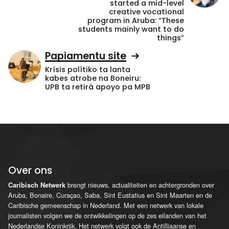
started a mid-level
creative vocational
program in Aruba: “These
students mainly want to do
things”
Papiamentu site
Krísis polítiko ta lanta
kabes atrobe na Boneiru:
UPB ta retirá apoyo pa MPB
Over ons
brengt nieuws, actualiteiten en achtergronden over
Caribisch Netwerk
Aruba, Bonaire, Curaçao, Saba, Sint Eustatius en Sint Maarten en de
Caribische gemeenschap in Nederland. Met een netwerk van lokale
journalisten volgen we de ontwikkelingen op de zes eilanden van het
Nederlandse Koninkrijk. Het netwerk volgt ook de Antilliaanse en