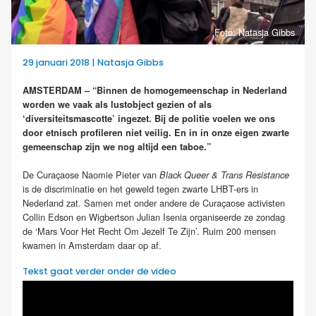
Foto: Natasja Gibbs
29 januari 2018 | Natasja Gibbs
AMSTERDAM – “Binnen de homogemeenschap in Nederland
worden we vaak als lustobject gezien of als
‘diversiteitsmascotte’ ingezet. Bij de politie voelen we ons
door etnisch profileren niet veilig. En in
in onze eigen zwarte
gemeenschap zijn we nog altijd een taboe.”
De Curaçaose Naomie Pieter van
Black Queer & Trans Resistance
is de discriminatie en het geweld tegen zwarte LHBT-ers in
Nederland zat. Samen met onder andere de Curaçaose activisten
Collin Edson en Wigbertson Julian Isenia organiseerde ze zondag
de ‘Mars Voor Het Recht Om Jezelf Te Zijn’. Ruim 200 mensen
kwamen in Amsterdam daar op af.
Tekst gaat verder onder de video