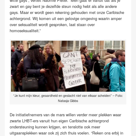
witte gays”, vertelt Naomie Pieter. “Men gaat er vanuit dat als je
zwart en gay bent je dezelfde steun nodig hebt als alle andere
gays. Maar er wordt geen rekening gehouden met onze Caribische
achtergrond. Wij komen uit een gelovige omgeving waarin amper
over seksualiteit wordt gesproken, laat staan over
homoseksualiteit.”
“Je kunt mijn kleur, geaardheid en geslacht niet van elkaar scheiden” – Foto:
Natasja Gibbs
De initiatiefnemers van de mars willen verder meer plekken waar
zwarte LHBT-ers vanuit hun eigen Caribische achtergrond
ondersteuning kunnen krijgen, en tenslotte ook meer
uitgaansplekken waar ook zij zich thuis voelen. “Reken ons erbij in