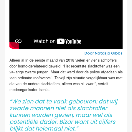
Door Natasja Gibbs
Alleen al in de eerste maand van 2018 vielen er vier slachtoffers
door homo-gerelateerd geweld. “Het recentste slachtoffer was een
24-jarige zwarte jongen
. Maar dat werd door de politie afgedaan als
‘een ordinaire roofoverval’. Terwijl zijn situatie vergelijkbaar was met
die van de andere slachtoffers, alleen was hij zwart”, vertelt
medeorganisator Isenia.
“We zien dat te vaak gebeuren: dat wij
zwarte mannen niet als slachtoffer
kunnen worden gezien, maar wel als
potentiële dader. Bizar want uit cijfers
blijkt dat helemaal niet.”