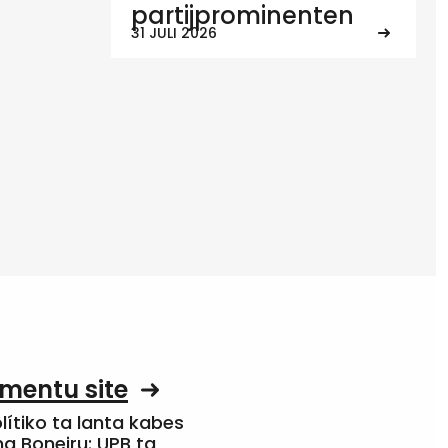
partijprominenten
31 JULI 2026
mentu site
olítiko ta lanta kabes
a Boneiru: UPB ta