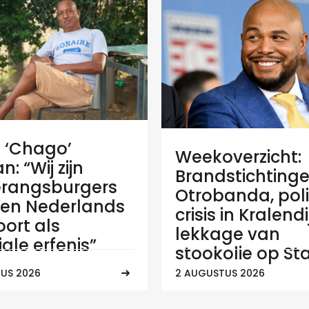
e ‘Chago’
Weekoverzicht:
: “Wij zijn
Brandstichtinge
rangsburgers
Otrobanda, poli
en Nederlands
crisis in Kralend
ort als
lekkage van
ale erfenis”
stookolie op Sta
US 2026
2 AUGUSTUS 2026