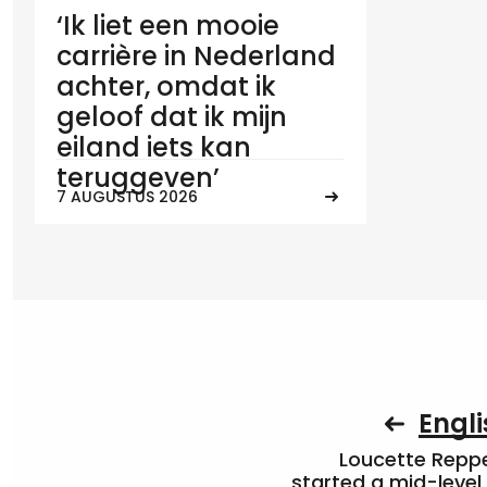
‘Ik liet een mooie
carrière in Nederland
achter, omdat ik
geloof dat ik mijn
eiland iets kan
teruggeven’
7 AUGUSTUS 2026
Engli
Loucette Rep
started a mid-level