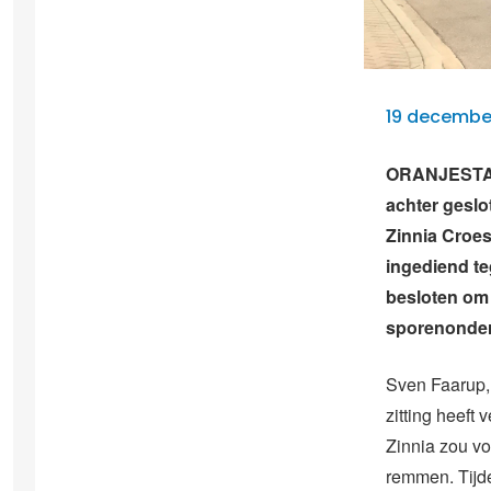
19 december
ORANJESTAD 
achter geslo
Zinnia Croes
ingediend te
besloten om 
sporenonder
Sven Faarup, 
zitting heeft
Zinnia zou vo
remmen. Tijd