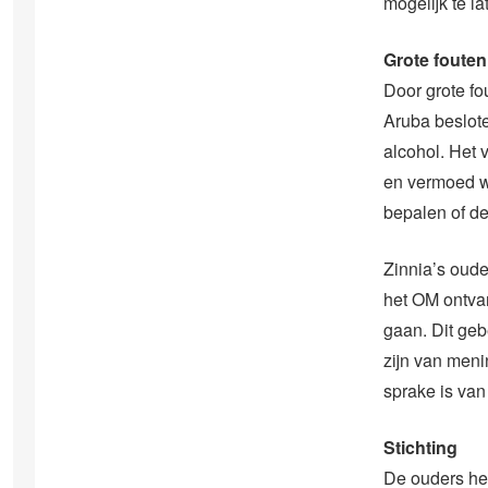
mogelijk te l
Grote fouten
Door grote fo
Aruba besloten
alcohol. Het 
en vermoed wo
bepalen of de
Zinnia’s oude
het OM ontva
gaan. Dit geb
zijn van menin
sprake is van 
Stichting
De ouders heb