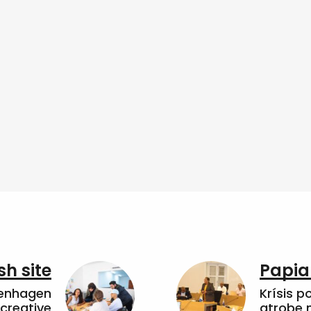
sh site
Papia
penhagen
Krísis p
 creative
atrobe n