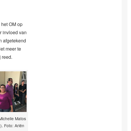
t het OM op
er invloed van
en afgetekend
et meer te
 reed.
ichelle Matos
). Foto: Ariën