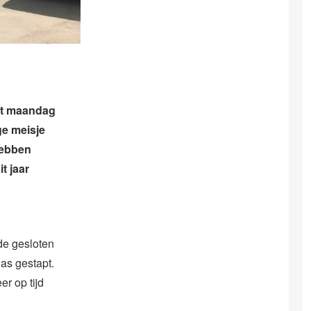
ft maandag
ge meisje
ebben
t jaar
de gesloten
was gestapt.
r op tijd