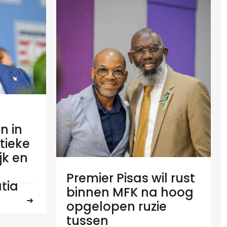
n in
tieke
ijk en
Premier Pisas wil rust
tia
binnen MFK na hoog
opgelopen ruzie
tussen