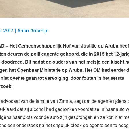
 2017 | Ariën Rasmijn
– Het Gemeenschappelijk Hof van Justitie op Aruba hee
ten deuren de politieagente gehoord, die in 2015 het 12-jari
 doodreed. Dit nadat de ouders van het meisje
een klacht
h
gen het Openbaar Ministerie op Aruba. Het OM had eerder di
niet over te gaan tot vervolging, door fouten in het eerste
zoek.
advocaat van de familie van Zinnia, zegt dat de agente tijdens 
 verklaard dat zij alcohol had gedronken voordat ze in haar auto 
lgens haar plots voor de auto zijn gesprongen en ze kon niet mee
ens een onderzoek na het ongeluk bleek de agente een te hoog