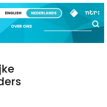
ENGLISH
NEDERLANDS
OVER ONS
jke
ders