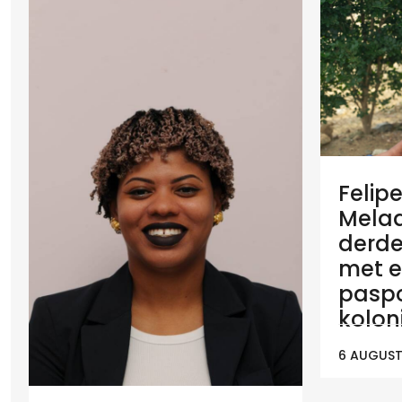
Felip
Melaan
derde
met e
paspo
koloni
6 AUGUST