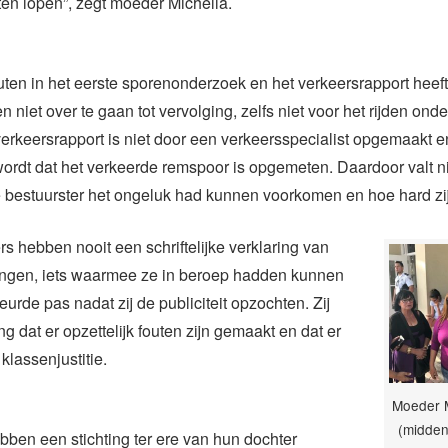
aten lopen”, zegt moeder Michella.
uten in het eerste sporenonderzoek en het verkeersrapport heef
 niet over te gaan tot vervolging, zelfs niet voor het rijden ond
verkeersrapport is niet door een verkeersspecialist opgemaakt 
rdt dat het verkeerde remspoor is opgemeten. Daardoor valt ni
 bestuurster het ongeluk had kunnen voorkomen en hoe hard zij
rs hebben nooit een schriftelijke verklaring van
ngen, iets waarmee ze in beroep hadden kunnen
eurde pas nadat zij de publiciteit opzochten. Zij
g dat er opzettelijk fouten zijn gemaakt en dat er
klassenjustitie.
Moeder M
(midden
ben een stichting ter ere van hun dochter