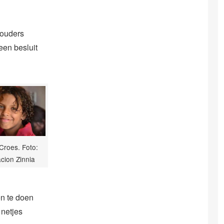
 ouders
een besluit
 Croes. Foto:
cion Zinnia
n te doen
 netjes