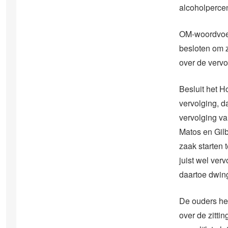
alcoholpercen
OM-woordvoer
besloten om z
over de vervo
Besluit het H
vervolging, d
vervolging va
Matos en Gilb
zaak starten 
juist wel ver
daartoe dwin
De ouders he
over de zitti