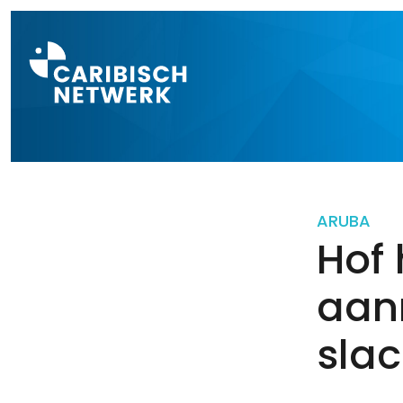
Direct naar a
ARUBA
Hof 
aanr
slac