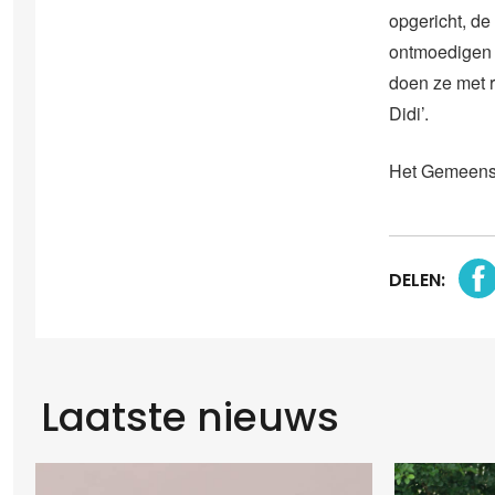
opgericht, de
ontmoedigen o
doen ze met 
Didi’.
Het Gemeensc
DELEN:
Laatste nieuws