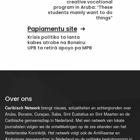
creative vocational
program in Aruba: “These
students mainly want to do
things”
Papiamentu site
Krísis polítiko ta lanta
kabes atrobe na Boneiru:
UPB ta retirá apoyo pa MPB
Over ons
brengt nieuws, actualiteiten en achtergronden over
Caribisch Netwerk
Aruba, Bonaire, Curaçao, Saba, Sint Eustatius en Sint Maarten en de
Caribische gemeenschap in Nederland. Met een netwerk van lokale
journalisten volgen we de ontwikkelingen op de zes eilanden van het
Nederlandse Koninkrijk. Het netwerk volgt ook de Antilliaanse en
Arubaanse gemeenschap in Nederland en de politieke besluitvorming in