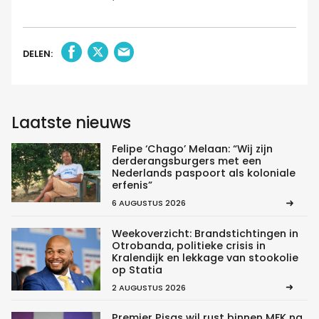
DELEN:
Laatste nieuws
Felipe ‘Chago’ Melaan: “Wij zijn
derderangsburgers met een
Nederlands paspoort als koloniale
erfenis”
6 AUGUSTUS 2026
Weekoverzicht: Brandstichtingen in
Otrobanda, politieke crisis in
Kralendijk en lekkage van stookolie
op Statia
2 AUGUSTUS 2026
Premier Pisas wil rust binnen MFK na