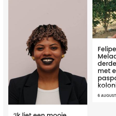
Felip
Melaan
derde
met e
paspo
koloni
6 AUGUST
‘Ik liet een mooie