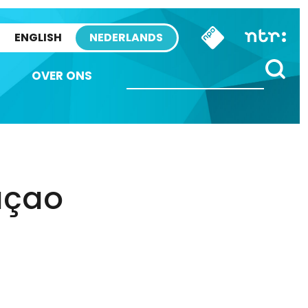
ENGLISH
NEDERLANDS
OVER ONS
açao