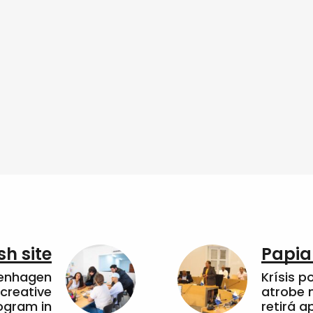
sh site
Papia
penhagen
Krísis p
 creative
atrobe n
ogram in
retirá 