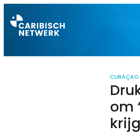
Direct naar a
CURAÇAO
Dru
om ‘
krij