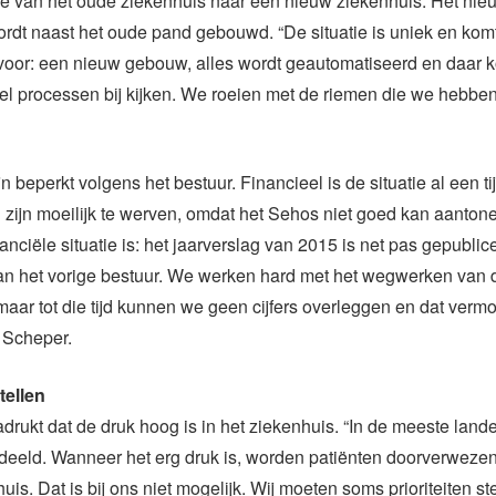
e van het oude ziekenhuis naar een nieuw ziekenhuis. Het nie
rdt naast het oude pand gebouwd. “De situatie is uniek en komt
 voor: een nieuw gebouw, alles wordt geautomatiseerd en daar
el processen bij kijken. We roeien met de riemen die we hebben
n beperkt volgens het bestuur. Financieel is de situatie al een ti
zijn moeilijk te werven, omdat het Sehos niet goed kan aanton
anciële situatie is: het jaarverslag van 2015 is net pas gepublice
van het vorige bestuur. We werken hard met het wegwerken van 
maar tot die tijd kunnen we geen cijfers overleggen en dat vermoe
t Scheper.
tellen
rukt dat de druk hoog is in het ziekenhuis. “In de meeste land
rdeeld. Wanneer het erg druk is, worden patiënten doorverweze
is. Dat is bij ons niet mogelijk. Wij moeten soms prioriteiten ste