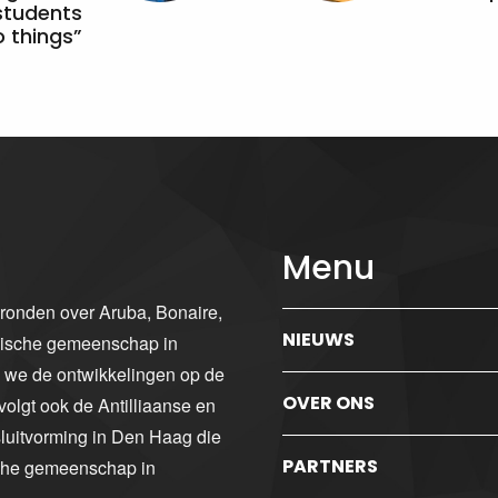
students
 things”
Menu
gronden over Aruba, Bonaire,
NIEUWS
ibische gemeenschap in
n we de ontwikkelingen op de
OVER ONS
volgt ook de Antilliaanse en
luitvorming in Den Haag die
PARTNERS
sche gemeenschap in