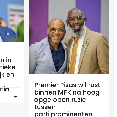
n in
tieke
ijk en
Premier Pisas wil rust
tia
binnen MFK na hoog
opgelopen ruzie
tussen
partijprominenten