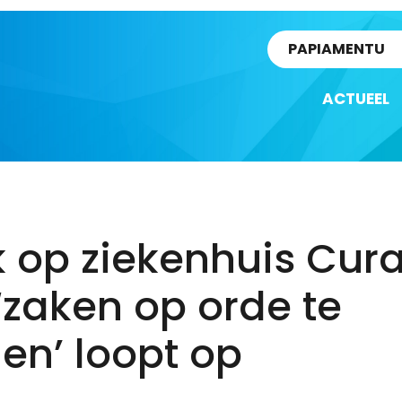
rtikel
PAPIAMENTU
ACTUEEL
k op ziekenhuis Cur
zaken op orde te
gen’ loopt op