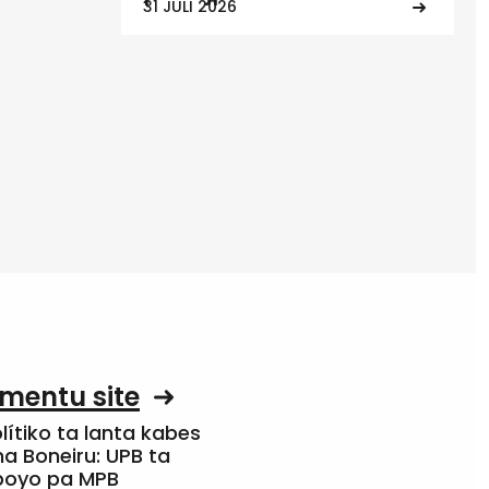
31 JULI 2026
mentu site
olítiko ta lanta kabes
a Boneiru: UPB ta
apoyo pa MPB