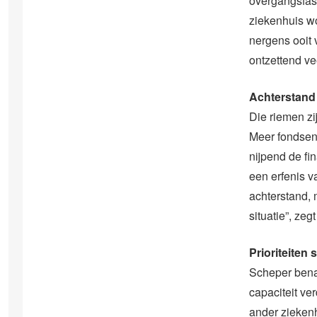
overgangsfas
ziekenhuis wo
nergens ooit
ontzettend ve
Achterstand
Die riemen zij
Meer fondsen 
nijpend de fin
een erfenis 
achterstand, 
situatie”, zeg
Prioriteiten s
Scheper benad
capaciteit ve
ander ziekenhu