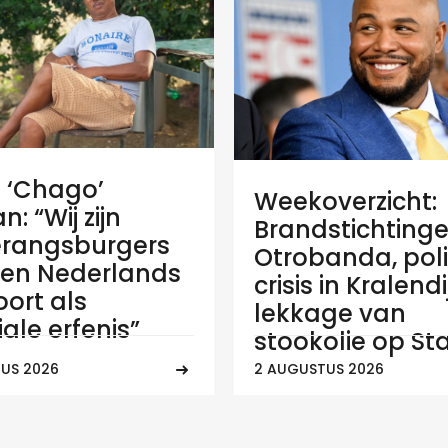
e ‘Chago’
Weekoverzicht:
: “Wij zijn
Brandstichtinge
rangsburgers
Otrobanda, poli
en Nederlands
crisis in Kralend
ort als
lekkage van
ale erfenis”
stookolie op Sta
US 2026
2 AUGUSTUS 2026