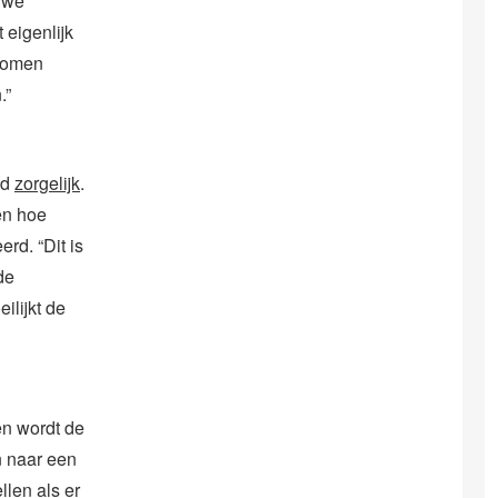
uwe
 eigenlijk
 komen
.”
jd
zorgelijk
.
en hoe
erd. “Dit is
de
ilijkt de
en wordt de
n naar een
llen als er