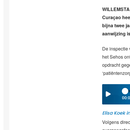
WILLEMSTAD 
Curaçao heef
bijna twee j
aanwijzing i
De inspectie 
het Sehos ont
opdracht geg
‘patiëntenzorg
00:
Elisa Koek i
Volgens direc