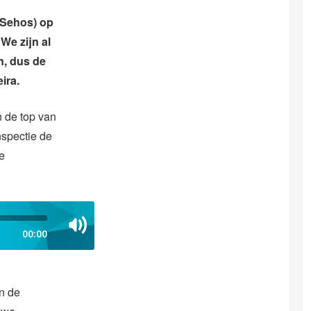
(Sehos) op
We zijn al
n, dus de
ira.
n de top van
nspectie de
e
00:00
n de