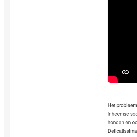
Het probleem
inheemse soor
honden en oo
Delicatissima