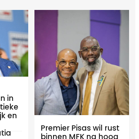
n in
tieke
ijk en
Premier Pisas wil rust
tia
binnen MFK na hoog