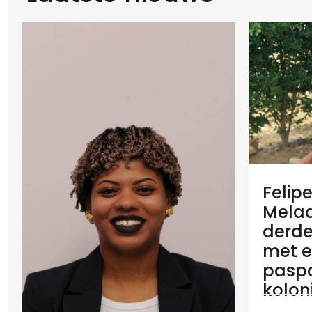
Felip
Melaan
derde
met e
paspo
koloni