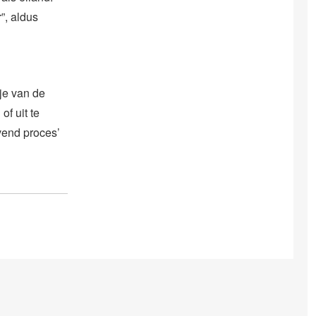
”, aldus
je van de
f uit te
ovend proces’