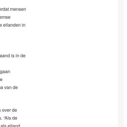
oordat mensen
heemse
e eilanden in
aand is in de
 gaan
ie
ma van de
 over de
. “Als de
als eiland.