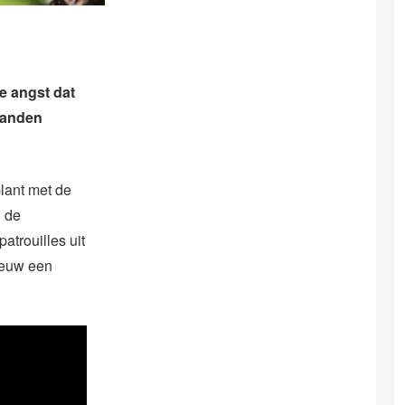
e angst dat
maanden
plant met de
n de
atrouilles uit
ieuw een