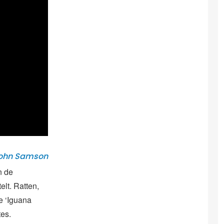
John Samson
n de
elt. Ratten,
e ‘Iguana
tes.