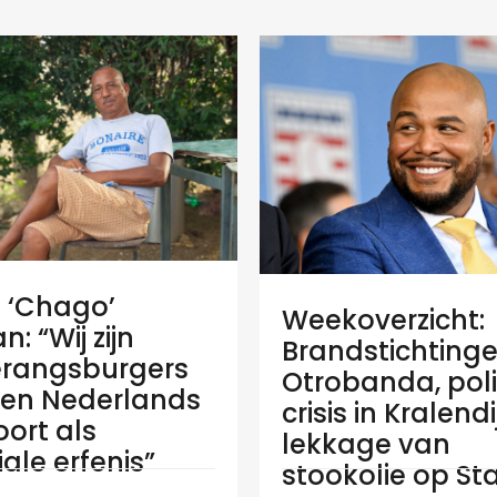
e ‘Chago’
Weekoverzicht:
: “Wij zijn
Brandstichtinge
rangsburgers
Otrobanda, poli
en Nederlands
crisis in Kralend
ort als
lekkage van
ale erfenis”
stookolie op Sta