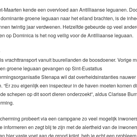
int-Maarten kende een overvloed aan Antilliaanse leguanen. D
 dominante groene leguaan naar het eiland brachten, is de in
nnen twintig jaar verdwenen. Hetzelfde gebeurde op veel ander
een op Dominica is het nog veilig voor de Antilliaanse leguaan.
e
is vrachttransport vanuit buureilanden de boosdoener. Vorige m
en groene leguaan gevangen op Sint-Eustatius
rmingsorganisatie Stenapa wil dat overheidsinstanties nauwer
 “Er zou eigenlijk een inspecteur in de haven moeten komen d
e schepen op dit soort dieren onderzoekt”, aldus Clarisse Bu
rming.
cherming probeert via een campgane zo veel mogelijk inwoners
e informeren en zegt blij te zijn met de alertheid van de inwoners
n hier vaste voet aan de grond krijgt, heb je echt een probleem 