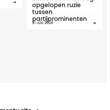
opgelopen ruzie
tussen
partijprominenten
31 JULI 2026