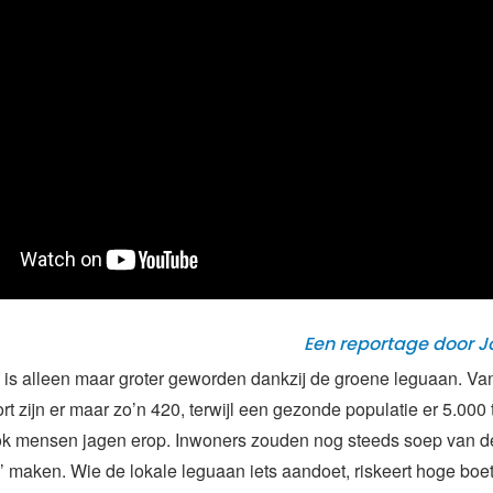
Een reportage door 
 is alleen maar groter geworden dankzij de groene leguaan. Va
t zijn er maar zo’n 420, terwijl een gezonde populatie er 5.000 t
k mensen jagen erop. Inwoners zouden nog steeds soep van d
’ maken. Wie de lokale leguaan iets aandoet, riskeert hoge boe