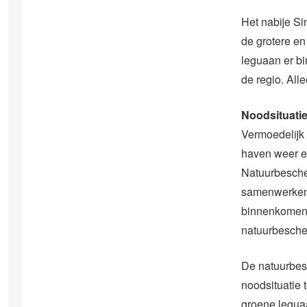
Het nabije S
de grotere en
leguaan er bi
de regio. All
Noodsituati
Vermoedelijk 
haven weer e
Natuurbesche
samenwerken.
binnenkomend
natuurbesche
De natuurbes
noodsituatie t
groene leguaa