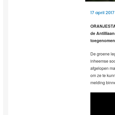
17 april 20
ORANJESTAD 
de Antilliaa
toegenomen
De groene leg
inheemse soor
afgelopen maa
om ze te kun
melding binn