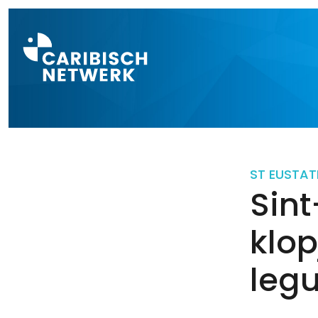
Direct naar a
ST EUSTAT
Sint
klop
leg