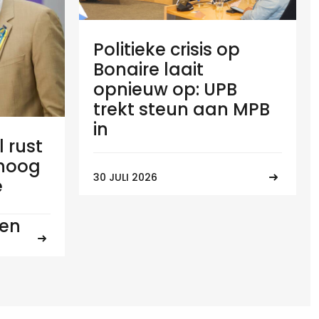
Politieke crisis op
Bonaire laait
opnieuw op: UPB
trekt steun aan MPB
in
l rust
 hoog
30 JULI 2026
e
ten