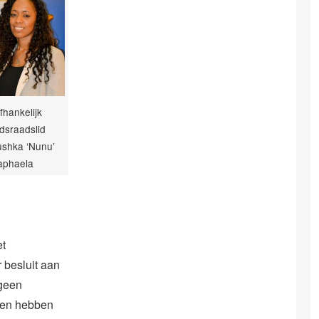
hankelijk
dsraadslid
shka ‘Nunu’
aphaela
et
 besluit aan
 geen
rden hebben