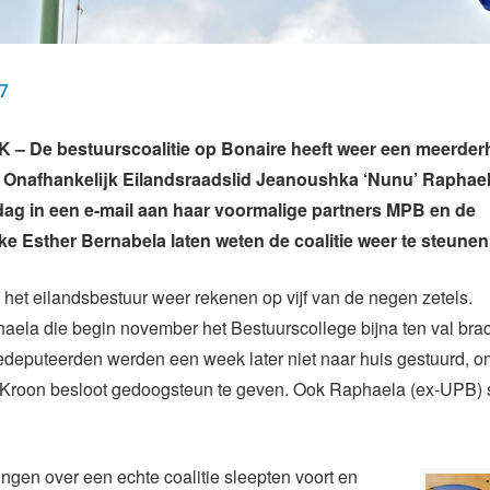
7
– De bestuurscoalitie op Bonaire heeft weer een meerderh
 Onafhankelijk Eilandsraadslid Jeanoushka ‘Nunu’ Raphael
ag in een e-mail aan haar voormalige partners MPB en de
ke Esther Bernabela laten weten de coalitie weer te steunen
et eilandsbestuur weer rekenen op vijf van de negen zetels.
ela die begin november het Bestuurscollege bijna ten val brac
edeputeerden werden een week later niet naar huis gestuurd, 
 Kroon besloot gedoogsteun te geven. Ook Raphaela (ex-UPB) s
gen over een echte coalitie sleepten voort en