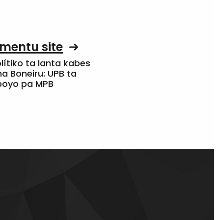
mentu site
olítiko ta lanta kabes
a Boneiru: UPB ta
apoyo pa MPB