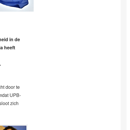
eid in de
a heeft
.
ht door te
omdat UPB-
loot zich