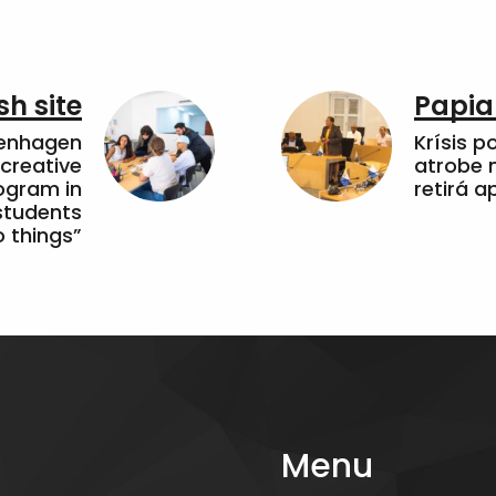
sh site
Papia
penhagen
Krísis p
 creative
atrobe n
ogram in
retirá 
students
 things”
Menu