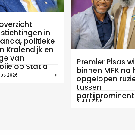
verzicht:
stichtingen in
anda, politieke
 in Kralendijk en
ge van
Premier Pisas wi
olie op Statia
binnen MFK na
US 2026
opgelopen ruzi
tussen
partijprominen
31 JULI 2026