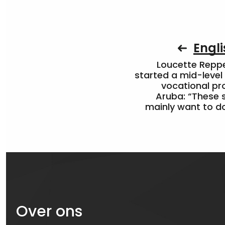
Engli
Loucette Rep
started a mid-level
vocational pr
Aruba: “These 
mainly want to do
Over ons