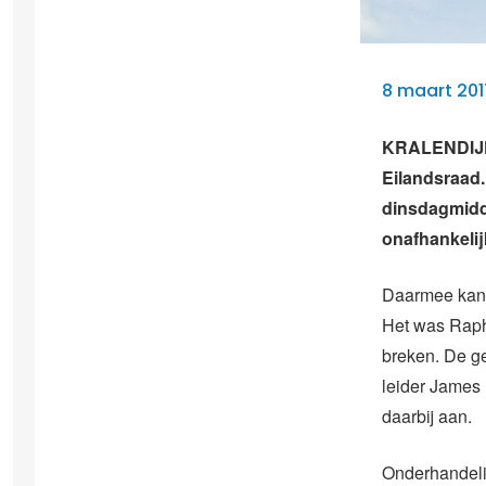
8 maart 201
KRALENDIJK 
Eilandsraad.
dinsdagmidd
onafhankelij
Daarmee kan h
Het was Rapha
breken. De g
leider James
daarbij aan.
Onderhandelin