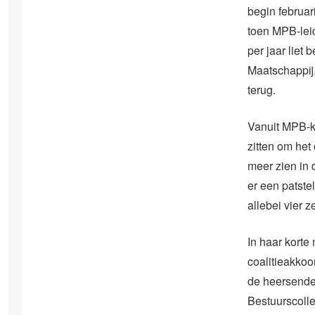
begin februa
toen MPB-leid
per jaar liet
Maatschappij.
terug.
Vanuit MPB-kr
zitten om het 
meer zien in
er een patste
allebei vier ze
In haar korte
coalitieakkoo
de heersende i
Bestuurscolle