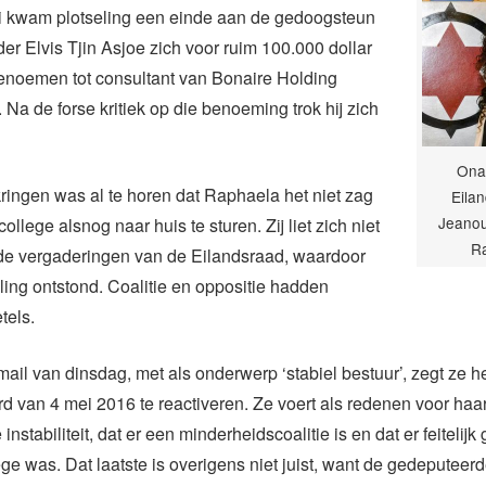
ri kwam plotseling een einde aan de gedoogsteun
er Elvis Tjin Asjoe zich voor ruim 100.000 dollar
 benoemen tot consultant van Bonaire Holding
 Na de forse kritiek op die benoeming trok hij zich
Onaf
ingen was al te horen dat Raphaela het niet zag
Eilan
Jeanou
college alsnog naar huis te sturen. Zij liet zich niet
R
 de vergaderingen van de Eilandsraad, waardoor
lling ontstond. Coalitie en oppositie hadden
tels.
 mail van dinsdag, met als onderwerp ‘stabiel bestuur’, zegt ze h
rd van 4 mei 2016 te reactiveren. Ze voert als redenen voor haar
nstabiliteit, dat er een minderheidscoalitie is en dat er feitelijk
ge was. Dat laatste is overigens niet juist, want de gedeputee