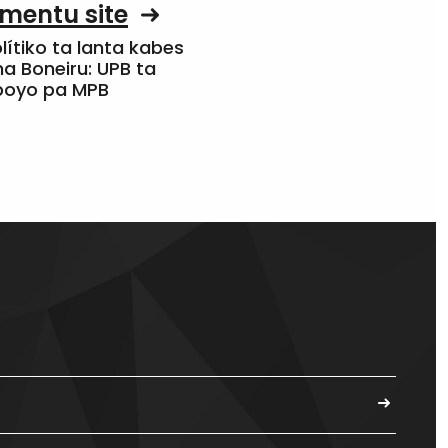
mentu site
olítiko ta lanta kabes
a Boneiru: UPB ta
apoyo pa MPB