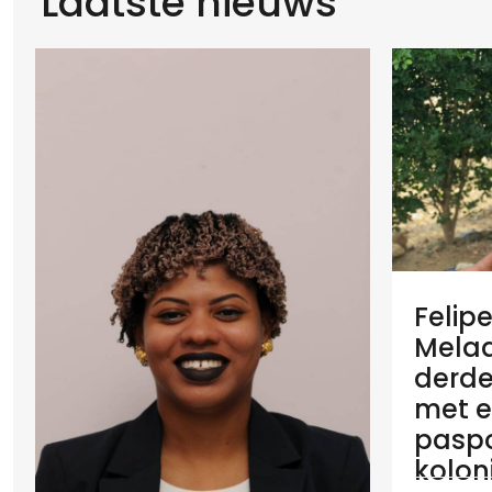
Laatste nieuws
Felip
Melaan
derde
met e
paspo
koloni