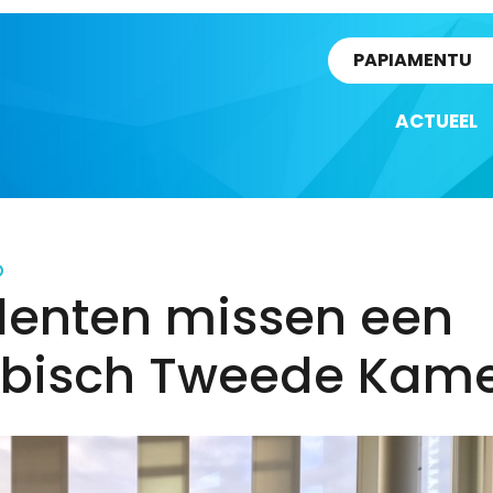
rtikel
PAPIAMENTU
ACTUEEL
D
denten missen een
ibisch Tweede Kame