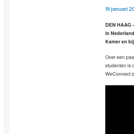
19 januari 
DEN HAAG – 
in Nederlan
Kamer en bij
Over een paar
studenten is 
WeConnect om