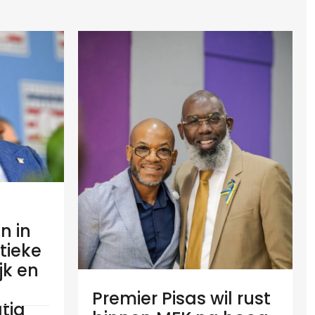
n in
tieke
ijk en
Premier Pisas wil rust
tia