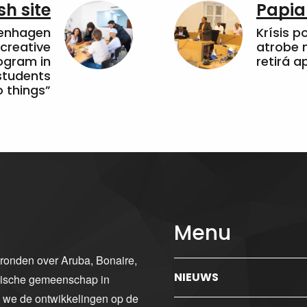
sh site
Papia
penhagen
Krísis p
 creative
atrobe n
ogram in
retirá 
students
 things”
Menu
gronden over Aruba, Bonaire,
NIEUWS
ibische gemeenschap in
n we de ontwikkelingen op de