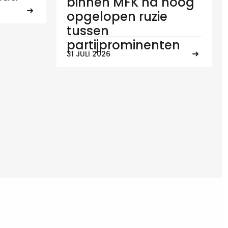
binnen MFK na hoog
opgelopen ruzie
tussen
partijprominenten
31 JULI 2026