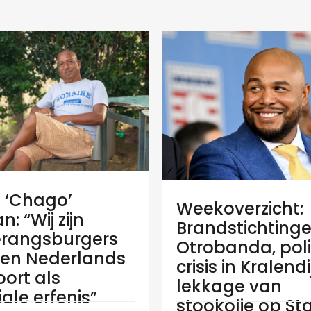
e ‘Chago’
Weekoverzicht:
: “Wij zijn
Brandstichtinge
rangsburgers
Otrobanda, poli
en Nederlands
crisis in Kralend
ort als
lekkage van
ale erfenis”
stookolie op Sta