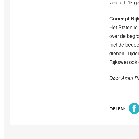
veel uit. “Ik 
Concept Rij
Het Statenlid
over de begr
met de bedoel
dienen. Tijde
Rijkswet ook
Door Ariën R
DELEN: