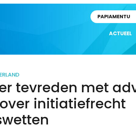
rtikel
PAPIAMENTU
ACTUEEL
ERLAND
er tevreden met ad
over initiatiefrecht
swetten