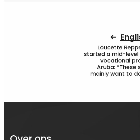
Engli
Loucette Rep
started a mid-level
vocational pr
Aruba: “These 
mainly want to do
Over ons