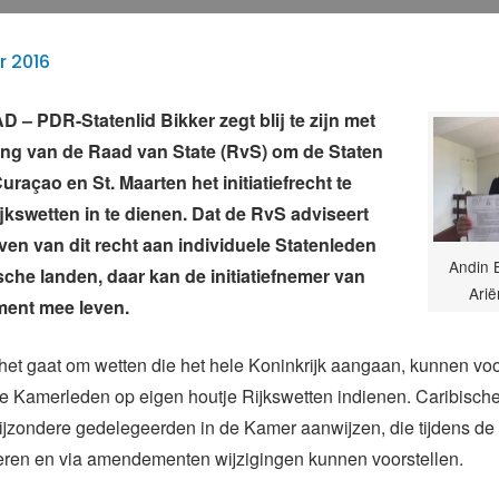
r 2016
 PDR-Statenlid Bikker zegt blij te zijn met
ng van de Raad van State (RvS) om de Staten
raçao en St. Maarten het initiatiefrecht te
kswetten in te dienen. Dat de RvS adviseert
ven van dit recht aan individuele Statenleden
Andin B
ische landen, daar kan de initiatiefnemer van
Arië
ent mee leven.
het gaat om wetten die het hele Koninkrijk aangaan, kunnen vo
e Kamerleden op eigen houtje Rijkswetten indienen. Caribisch
ijzondere gedelegeerden in de Kamer aanwijzen, die tijdens de
eren en via amendementen wijzigingen kunnen voorstellen.