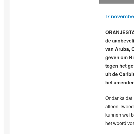
17 novembe
ORANJESTAD –
de aanbeveli
van Aruba, Cu
geven om Rij
tegen het ge
uit de Carib
het amendem
Ondanks dat 
alleen Tweed
kunnen wel b
het woord vo