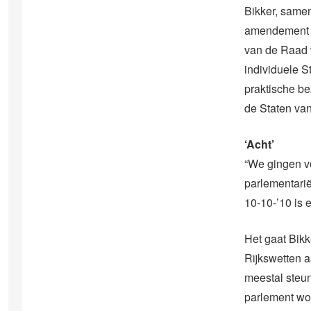
Bikker, samen
amendement oo
van de Raad v
individuele S
praktische be
de Staten van
‘Acht’
“We gingen vo
parlementarië
10-10-’10 is 
Het gaat Bikk
Rijkswetten aa
meestal steun
parlement wor