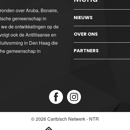
gronden over Aruba, Bonaire,
NIEUWS
ibische gemeenschap in
n we de ontwikkelingen op de
OVER ONS
volgt ook de Antilliaanse en
luitvorming in Den Haag die
PARTNERS
sche gemeenschap in
© 2026
Caribisch Netwerk - NTR