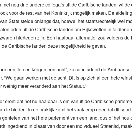
 met nog drie andere collega’s uit de Caribische landen, wilde d
k voor de rest van het Koninkrijk mogelijk maken. De afdelin
an State stelde onlangs dat, hoewel het staatsrechtelijk wel mog
tatenleden uit de Caribische landen om Rijkswetten in te dienen,
zwaren hiertegen zijn. Een haalbaar alternatief zou volgens de
 de Caribische landen deze mogelijkheid te geven.
or een tien en kregen een acht”, zo concludeert de Arubaanse
r. “We gaan werken met de acht. Dit is op zich al een hele wins
er weinig meer veranderd aan het Statuut.”
er erom dat het nu haalbaar is om vanuit de Caribische parlem
n te bieden. In de praktijk komt het vaak erop neer dat dit soort 
 genieten van het hele parlement van een land, dus of het nou 
dt ingediend in plaats van door een individueel Statenlid, maak