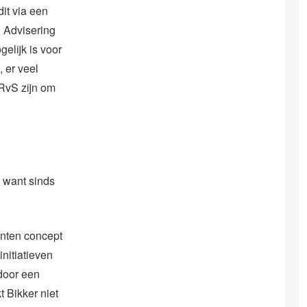
it via een
g Advisering
elijk is voor
 er veel
 RvS zijn om
t want sinds
enten concept
initiatieven
door een
t Bikker niet