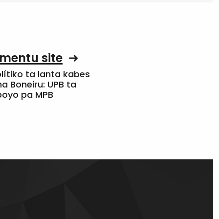
mentu site
olítiko ta lanta kabes
a Boneiru: UPB ta
apoyo pa MPB