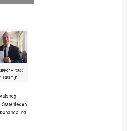
ikker – foto:
n Rasmijn
oralsnog
e Statenleden
 behandeling