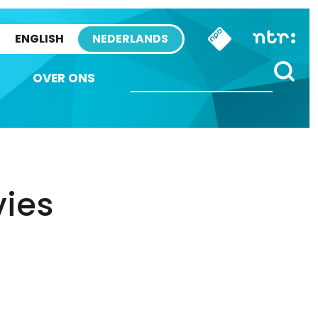
ENGLISH
NEDERLANDS
OVER ONS
vies