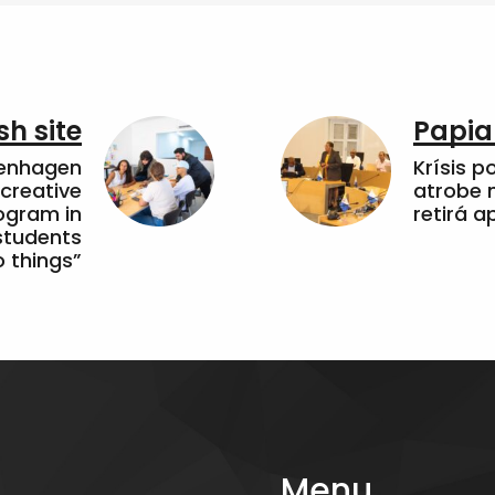
sh site
Papia
penhagen
Krísis p
 creative
atrobe n
ogram in
retirá 
students
 things”
Menu