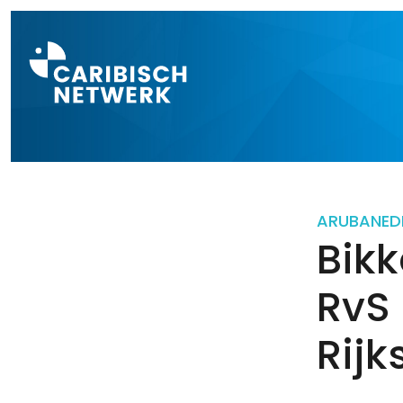
Direct naar a
ARUBA
NED
Bikk
RvS 
Rijk