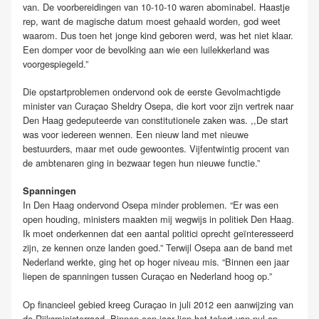
van. De voorbereidingen van 10-10-10 waren abominabel. Haastje
rep, want de magische datum moest gehaald worden, god weet
waarom. Dus toen het jonge kind geboren werd, was het niet klaar.
Een domper voor de bevolking aan wie een luilekkerland was
voorgespiegeld.”
Die opstartproblemen ondervond ook de eerste Gevolmachtigde
minister van Curaçao Sheldry Osepa, die kort voor zijn vertrek naar
Den Haag gedeputeerde van constitutionele zaken was. ,,De start
was voor iedereen wennen. Een nieuw land met nieuwe
bestuurders, maar met oude gewoontes. Vijfentwintig procent van
de ambtenaren ging in bezwaar tegen hun nieuwe functie.”
Spanningen
In Den Haag ondervond Osepa minder problemen. “Er was een
open houding, ministers maakten mij wegwijs in politiek Den Haag.
Ik moet onderkennen dat een aantal politici oprecht geïnteresseerd
zijn, ze kennen onze landen goed.” Terwijl Osepa aan de band met
Nederland werkte, ging het op hoger niveau mis. “Binnen een jaar
liepen de spanningen tussen Curaçao en Nederland hoog op.”
Op financieel gebied kreeg Curaçao in juli 2012 een aanwijzing van
de Rijksministerraad. Binnen een jaar liep het tekort van nul op