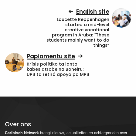
English site
Loucette Reppenhagen
started a mid-level
creative vocational
program in Aruba: “These
students mainly want to do
things”
Papiamentu site
Krísis polítiko ta lanta
kabes atrobe na Boneiru:
UPB ta retirá apoyo pa MPB
Over ons
brengt nieuws, actualiteiten en achtergronden over
Caribisch Netwerk