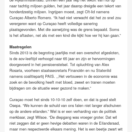
naar tachtig miljoen gulden, het jaar daarop dreigde een tekort van
honderdzestig miljoen. Ingrijpen moest, zegt Cft-lid namens
Curaçao Alberto Romero. “Ik had niet verwacht dat het zo snel zou
verergeren want op Curaçao heeft volledige sanering
plaatsgevonden. Met die aanwijzing was de grens bepaald. Soms
is het aftasten, net als met een kind die kijkt hoe ver hij kan gaan.”
Maatregelen
Sinds 2013 is de begroting jaarlijks met een overschot afgesloten,
is de aov-leeftijd verhoogd naar 65 jaar en zijn er hervormingen
doorgevoerd in het pensioenstelsel. Tot opluchting van Alex
Rosaria, voorheen staatssecretaris Financiën en nu Statenlid
namens coalitiepartij PAIS. ,,Het vertouwen in de economie was
zoek en de bevolking heeft met bloed, zweet en tranen moeten
bijdragen om de situatie weer gezond te maken.”
Curaçao moet het sinds 10-10-10 zelf doen, en dat is goed stelt
Osepa. “We kunnen de schuld van ons falen niet langer afschuiven
op de andere eilanden.” Wel is er een verharding van de politiek
merkbaar, zegt Wilsoe. “De diepgang was vroeger groter. Dat wil
niet zeggen dat er geen hevige debatten waren in de Eilandsraad,
maar men respecteerde elkaars mening. Het is een beetje zwart wit