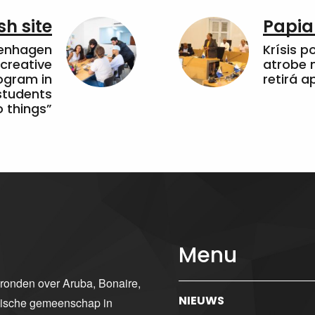
sh site
Papia
penhagen
Krísis p
 creative
atrobe n
ogram in
retirá 
students
 things”
Menu
gronden over Aruba, Bonaire,
NIEUWS
ibische gemeenschap in