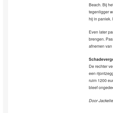
Beach. Bij he
tegenligger w
hij in paniek.
Even later pa
brengen. Pas 
afnemen van e
Schadeverg
De rechter ve
een rijontzeg
ruim 1200 eur
bleef ongede
Door Jackeli