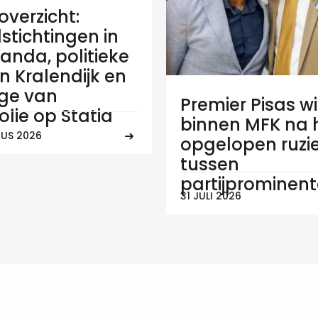
verzicht:
stichtingen in
anda, politieke
 in Kralendijk en
ge van
Premier Pisas wi
olie op Statia
binnen MFK na
US 2026
opgelopen ruzi
tussen
partijprominen
31 JULI 2026