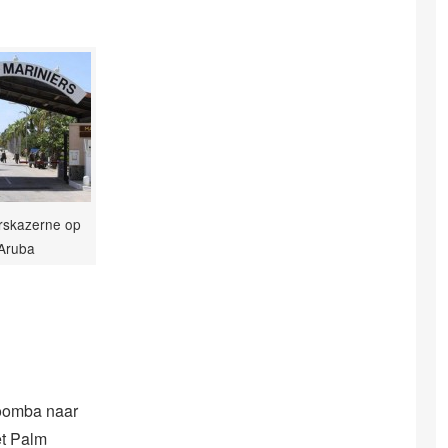
rskazerne op
Aruba
 Moomba naar
et Palm