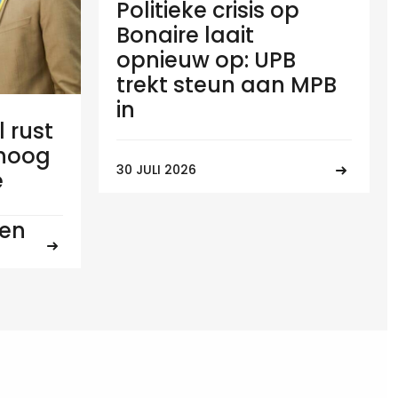
Politieke crisis op
Bonaire laait
opnieuw op: UPB
trekt steun aan MPB
in
l rust
 hoog
30 JULI 2026
e
ten