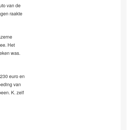
uto van de
ggen raakte
kazerne
ee. Het
reken was.
 230 euro en
oeding van
een. K. zelf