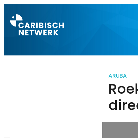
Direct naar a
ARUBA
Roek
dire