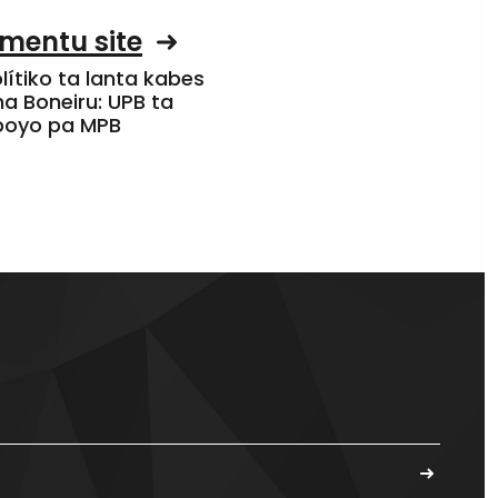
mentu site
olítiko ta lanta kabes
a Boneiru: UPB ta
apoyo pa MPB