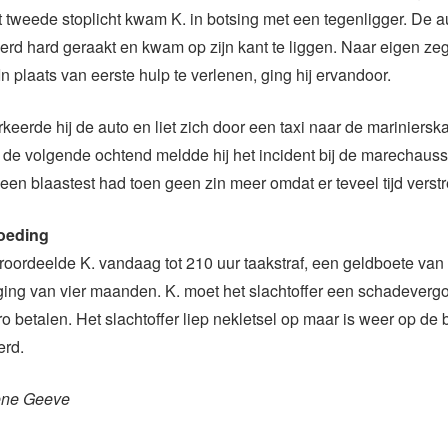
t tweede stoplicht kwam K. in botsing met een tegenligger. De a
erd hard geraakt en kwam op zijn kant te liggen. Naar eigen ze
 In plaats van eerste hulp te verlenen, ging hij ervandoor.
rkeerde hij de auto en liet zich door een taxi naar de mariniers
de volgende ochtend meldde hij het incident bij de marechauss
en blaastest had toen geen zin meer omdat er teveel tijd verst
oeding
roordeelde K. vandaag tot 210 uur taakstraf, een geldboete van
ging van vier maanden. K. moet het slachtoffer een schadeverg
o betalen. Het slachtoffer liep nekletsel op maar is weer op de b
erd.
ene Geeve