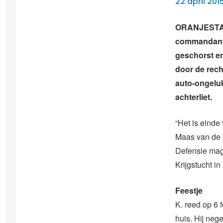
22 april 201
ORANJESTAD 
commandant 
geschorst en
door de rech
auto-ongeluk
achterliet.
“Het is einde
Maas van de K
Defensie mag 
Krijgstucht in
Feestje
K. reed op 6 
huis. Hij neg