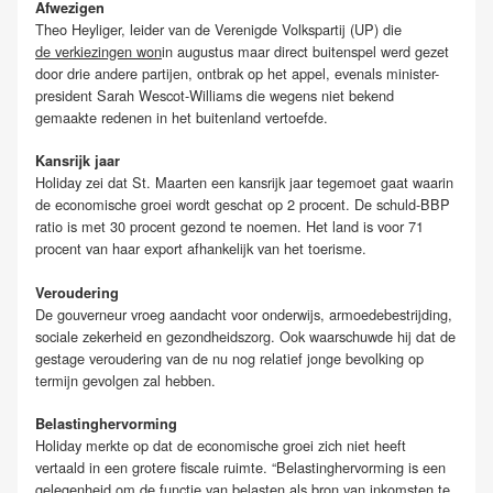
Afwezigen
Theo Heyliger, leider van de Verenigde Volkspartij (UP) die
de verkiezingen won
in augustus maar direct buitenspel werd gezet
door drie andere partijen, ontbrak op het appel, evenals minister-
president Sarah Wescot-Williams die wegens niet bekend
gemaakte redenen in het buitenland vertoefde.
Kansrijk jaar
Holiday zei dat St. Maarten een kansrijk jaar tegemoet gaat waarin
de economische groei wordt geschat op 2 procent. De schuld-BBP
ratio is met 30 procent gezond te noemen. Het land is voor 71
procent van haar export afhankelijk van het toerisme.
Veroudering
De gouverneur vroeg aandacht voor onderwijs, armoedebestrijding,
sociale zekerheid en gezondheidszorg. Ook waarschuwde hij dat de
gestage veroudering van de nu nog relatief jonge bevolking op
termijn gevolgen zal hebben.
Belastinghervorming
Holiday merkte op dat de economische groei zich niet heeft
vertaald in een grotere fiscale ruimte. “Belastinghervorming is een
gelegenheid om de functie van belasten als bron van inkomsten te