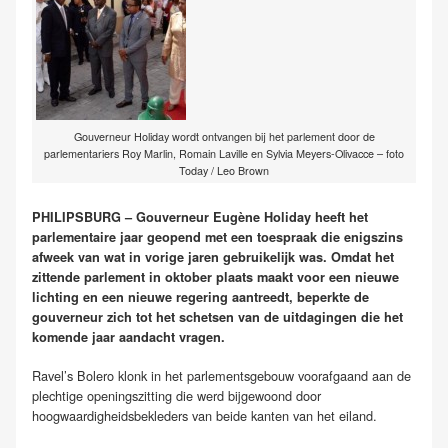
Gouverneur Holiday wordt ontvangen bij het parlement door de
parlementariers Roy Marlin, Romain Laville en Sylvia Meyers-Olivacce – foto
Today / Leo Brown
PHILIPSBURG – Gouverneur Eugène Holiday heeft het
parlementaire jaar geopend met een toespraak die enigszins
afweek van wat in vorige jaren gebruikelijk was. Omdat het
zittende parlement in oktober plaats maakt voor een nieuwe
lichting en een nieuwe regering aantreedt, beperkte de
gouverneur zich tot het schetsen van de uitdagingen die het
komende jaar aandacht vragen.
Ravel’s Bolero klonk in het parlementsgebouw voorafgaand aan de
plechtige openingszitting die werd bijgewoond door
hoogwaardigheidsbekleders van beide kanten van het eiland.