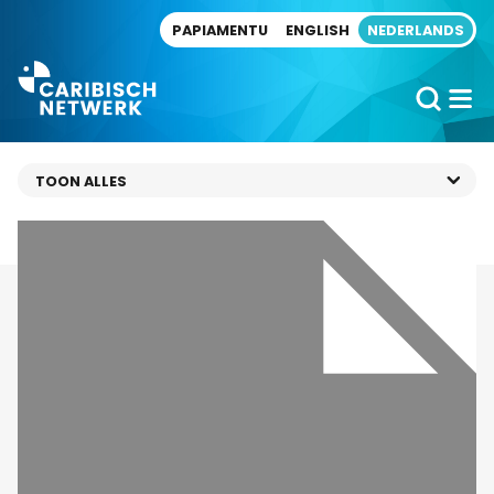
Direct naar artikel
PAPIAMENTU
ENGLISH
NEDERLANDS