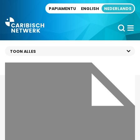
Direct naar artikel
PAPIAMENTU
ENGLISH
NEDERLANDS