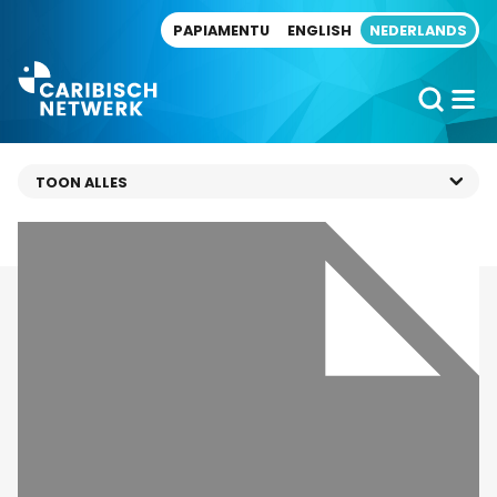
Direct naar artikel
PAPIAMENTU
ENGLISH
NEDERLANDS