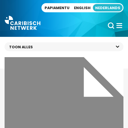
Direct naar artikel
PAPIAMENTU
ENGLISH
NEDERLANDS