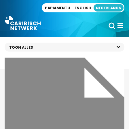
Direct naar artikel
PAPIAMENTU
ENGLISH
NEDERLANDS