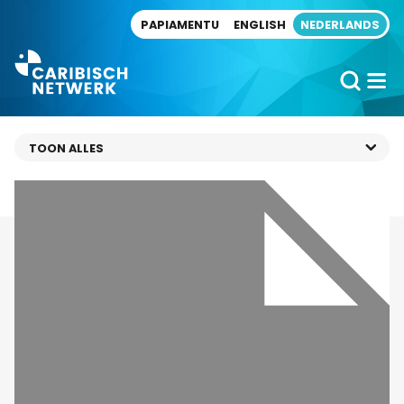
Direct naar artikel
PAPIAMENTU
ENGLISH
NEDERLANDS