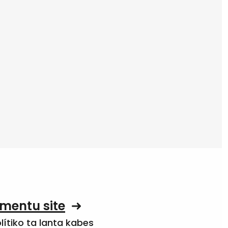
mentu site
olítiko ta lanta kabes