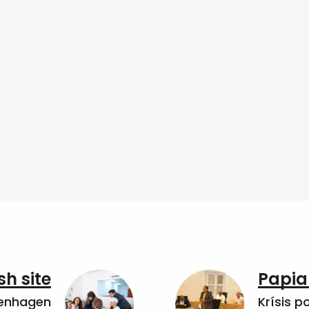
sh site
Papia
penhagen
Krísis p