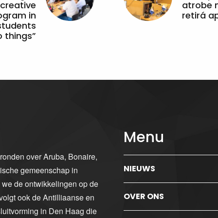
 creative
atrobe n
ogram in
retirá 
students
 things”
Menu
gronden over Aruba, Bonaire,
NIEUWS
ibische gemeenschap in
n we de ontwikkelingen op de
OVER ONS
volgt ook de Antilliaanse en
luitvorming in Den Haag die