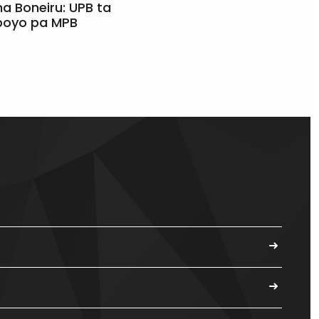
a Boneiru: UPB ta
apoyo pa MPB