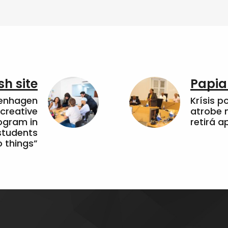
sh site
Papia
penhagen
Krísis p
 creative
atrobe n
ogram in
retirá 
students
 things”