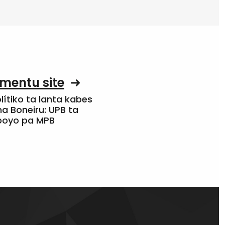
mentu site
olítiko ta lanta kabes
a Boneiru: UPB ta
apoyo pa MPB