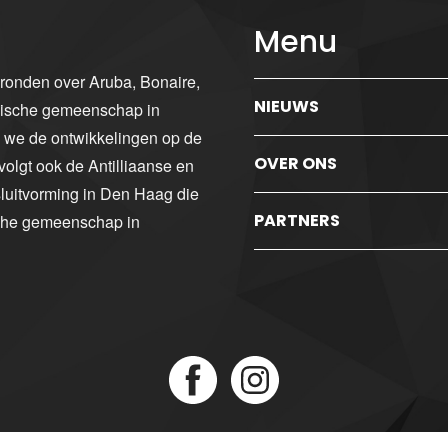
Menu
gronden over Aruba, Bonaire,
NIEUWS
ibische gemeenschap in
n we de ontwikkelingen op de
OVER ONS
volgt ook de Antilliaanse en
luitvorming in Den Haag die
PARTNERS
sche gemeenschap in