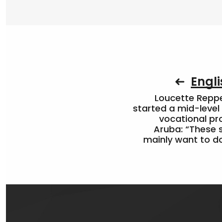
Engli
Loucette Rep
started a mid-level
vocational pr
Aruba: “These 
mainly want to do