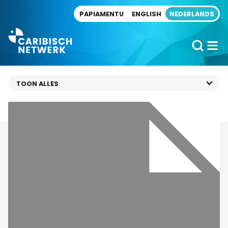
Direct naar artikel
PAPIAMENTU
ENGLISH
NEDERLANDS