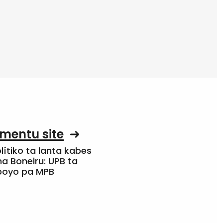
mentu site
olítiko ta lanta kabes
a Boneiru: UPB ta
apoyo pa MPB