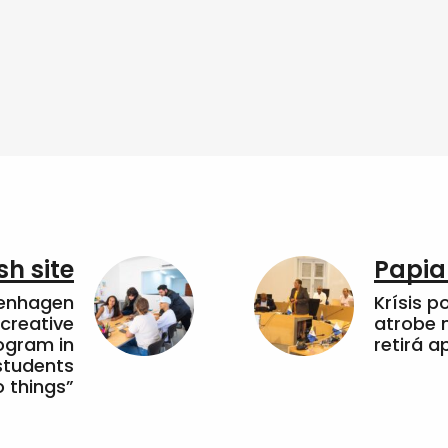
sh site
Papia
penhagen
Krísis p
 creative
atrobe n
ogram in
retirá 
students
 things”