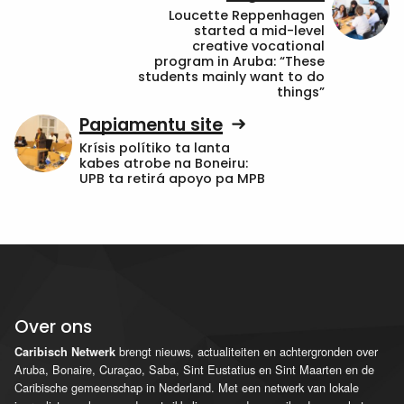
Loucette Reppenhagen
started a mid-level
creative vocational
program in Aruba: “These
students mainly want to do
things”
Papiamentu site
Krísis polítiko ta lanta
kabes atrobe na Boneiru:
UPB ta retirá apoyo pa MPB
Over ons
brengt nieuws, actualiteiten en achtergronden over
Caribisch Netwerk
Aruba, Bonaire, Curaçao, Saba, Sint Eustatius en Sint Maarten en de
Caribische gemeenschap in Nederland. Met een netwerk van lokale