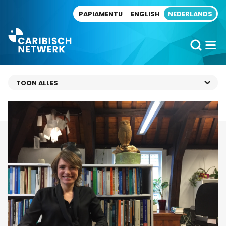
Direct naar artikel
PAPIAMENTU
ENGLISH
NEDERLANDS