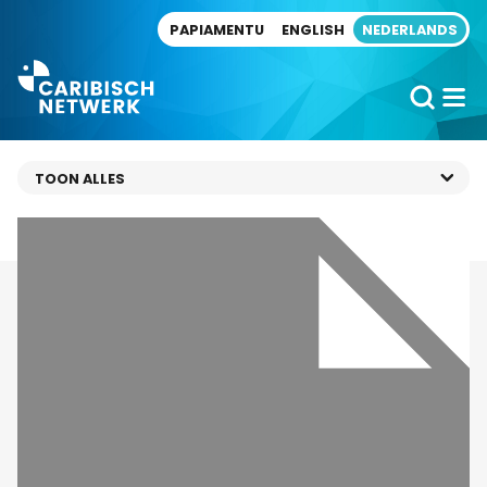
Direct naar artikel
PAPIAMENTU
ENGLISH
NEDERLANDS